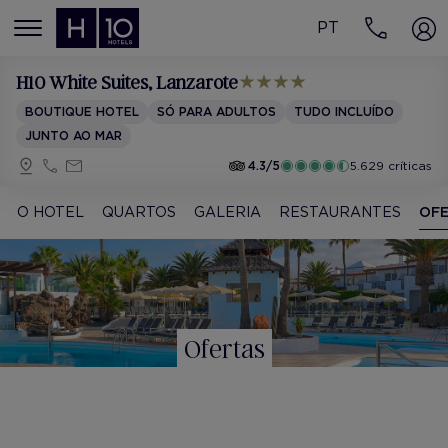
PT
MENÚ
H10 White Suites
, Lanzarote
BOUTIQUE HOTEL
SÓ PARA ADULTOS
TUDO INCLUÍDO
JUNTO AO MAR
4.3/5
5.629 críticas
O HOTEL
QUARTOS
GALERIA
RESTAURANTES
OF
Ofertas