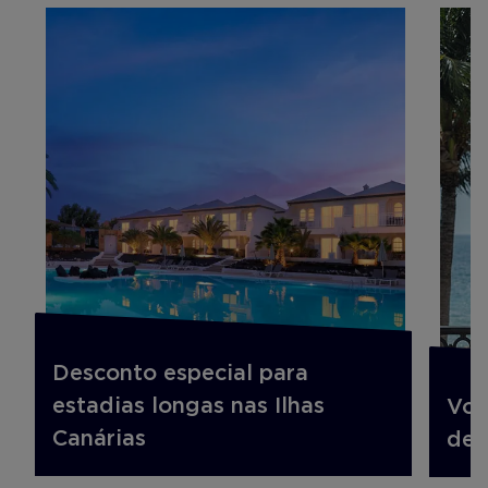
Desconto especial para
estadias longas nas Ilhas
Voo
Canárias
des