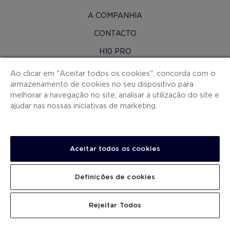
A COMPANHIA
CONTACTO
H10 PRO
SALA DE IMPRENSA
Ao clicar em "Aceitar todos os cookies", concorda com o
armazenamento de cookies no seu dispositivo para
MAPA DO SITE
melhorar a navegação no site, analisar a utilização do site e
CONDIÇOES CONTRATAÇAO
ajudar nas nossas iniciativas de marketing.
COOKIES
POLÍTICA DE PRIVACIDADE
Aceitar todos os cookies
NOTA LEGAL
CANAL DE DENÚNCIAS
Definições de cookies
TRABALHA CONNOSCO
PROCURAR
Rejeitar Todos
.
.