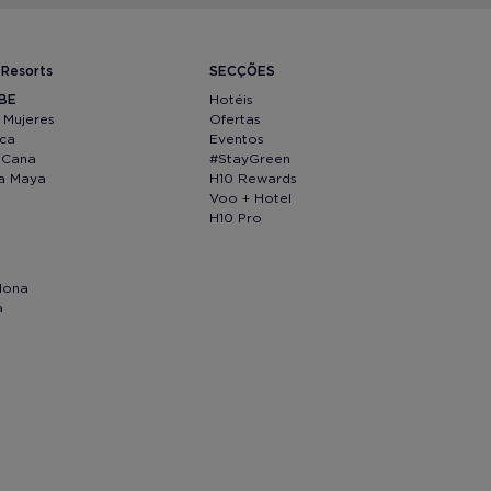
 Resorts
SECÇÕES
IBE
Hotéis
 Mujeres
Ofertas
ica
Eventos
 Cana
#StayGreen
ra Maya
H10 Rewards
Voo + Hotel
H10 Pro
lona
a