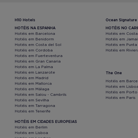
H10 Hotels
Ocean Signature
HOTÉIS NA ESPANHA
HOTÉIS NO CAR
Hotéis em Barcelona
Hotéis em Costa
Hotéis em Benidorm
Hotéis em Jama
Hotéis em Costa del Sol
Hotéis em Punta
Hotéis em Cordoba
Hotéis em Rivie
Hotéis em Fuerteventura
Hotéis em Gran Canaria
Hotéis em La Palma
Hotéis em Lanzarote
The One
Hotéis em Madrid
Hotéis em Barce
Hotéis em Mallorca
Hotéis em Lisbo
Hotéis em Málaga
Hotéis em Porto
Hotéis em Salou - Cambrils
Hotéis em Paris
Hotéis em Sevilha
Hotéis em Tarragona
Hotéis em Tenerife
HOTÉIS EM CIDADES EUROPEIAS
Hotéis em Berlim
Hotéis em Lisboa