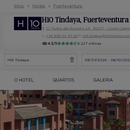
Início
Hotéis
Fuerteventura
H10 Tindaya
, Fuerteventura
C/ Punta del Roquito s/n, 35627 - Costa Calma
+34 928 54 70 20
h10.tindaya@h10hotels.com
4.3/5
6.227 críticas
O HOTEL
QUARTOS
GALERIA