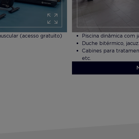
scular (acesso gratuito)
Piscina dinâmica com j
Duche bitérmico, jacuz
Cabines para tratament
etc.
Terraço exterior com v