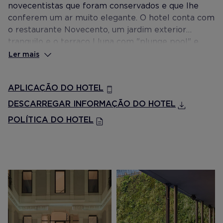
novecentistas que foram conservados e que lhe
conferem um ar muito elegante. O hotel conta com
o restaurante Novecento, um jardim exterior
tranquilo e o terraço Lluna com "plunge pool" e
vista para a cidade.
Ler mais
APLICAÇÃO DO HOTEL
DESCARREGAR INFORMAÇÃO DO HOTEL
POLÍTICA DO HOTEL