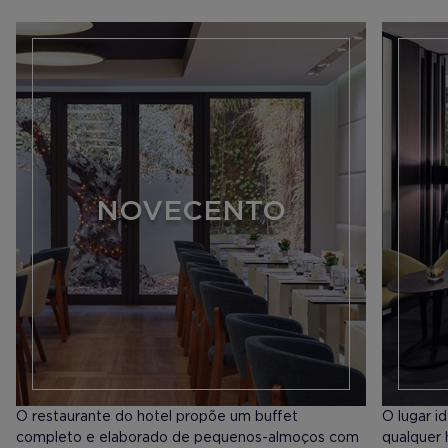
NOVECENTO
O restaurante do hotel propõe um buffet
O lugar i
completo e elaborado de pequenos-almoços com
qualquer