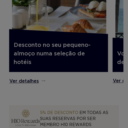
Desconto no seu pequeno-
Voo
almoço numa seleção de
des
hotéis
Ver de
Ver detalhes
5% DE DESCONTO
EM TODAS AS
SUAS RESERVAS POR SER
MEMBRO H10 REWARDS