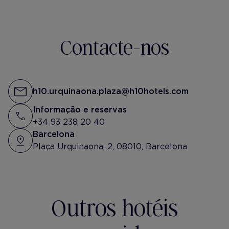
out of office and never coming
🍉👋🏼
back
Contacte-nos
h10.urquinaona.plaza@h10hotels.com
Informação e reservas
+34 93 238 20 40
Barcelona
Plaça Urquinaona, 2, 08010, Barcelona
Outros hotéis