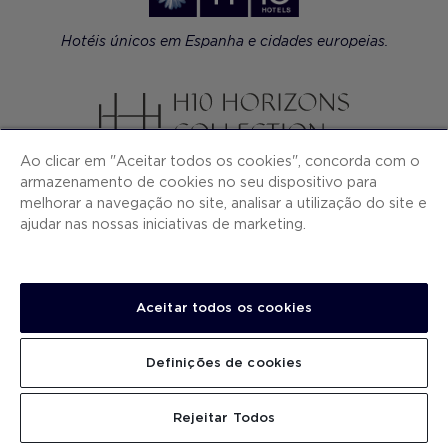
Hotéis únicos em Espanha e cidades europeias.
Ao clicar em "Aceitar todos os cookies", concorda com o
Hotéis premium à beira-mar em Espanha.
armazenamento de cookies no seu dispositivo para
melhorar a navegação no site, analisar a utilização do site e
ajudar nas nossas iniciativas de marketing.
Resorts Tudo Incluído nas Caraíbas: México, Rep.
Aceitar todos os cookies
Dominicana e Jamaica.
Definições de cookies
Rejeitar Todos
Hotéis de luxo contemporâneo em cidades