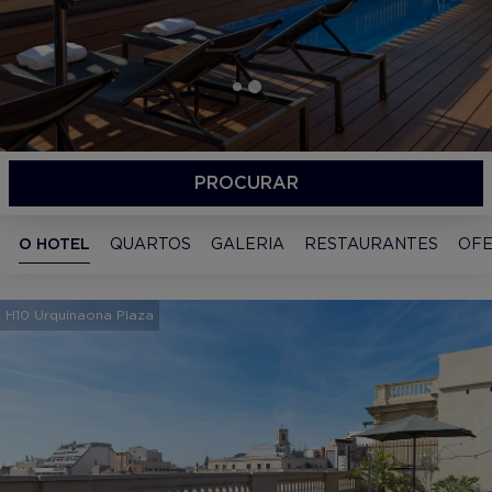
PROCURAR
O HOTEL
QUARTOS
GALERIA
RESTAURANTES
OFE
H10 Urquinaona Plaza