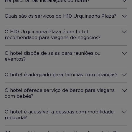
Há piscina nas instalações do hotel?
Mais Informação
Quais são os serviços do H10 Urquinaona Plaza?
Mais Informação
O H10 Urquinaona Plaza é um hotel
recomendado para viagens de negócios?
Mais Informação
O hotel dispõe de salas para reuniões ou
eventos?
Mais Informação
O hotel é adequado para famílias com crianças?
Mais Informação
O hotel oferece serviço de berço para viagens
com bebés?
Mais Informação
O hotel é acessível a pessoas com mobilidade
reduzida?
Mais Informação