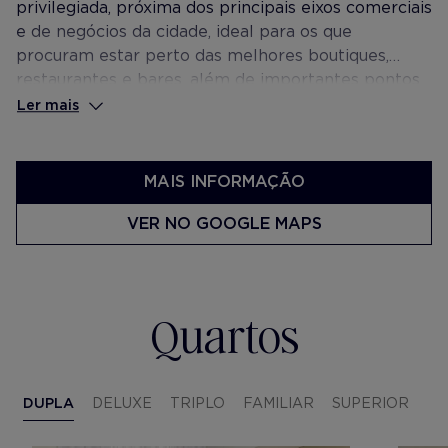
privilegiada, próxima dos principais eixos comerciais
e de negócios da cidade, ideal para os que
procuram estar perto das melhores boutiques,
restaurantes e bares, além de importantes pontos
turísticos como a zona cosmopolita do Born e o
Ler mais
passeio marítimo.
MAIS INFORMAÇÃO
VER NO GOOGLE MAPS
Quartos
DUPLA
DELUXE
TRIPLO
FAMILIAR
SUPERIOR