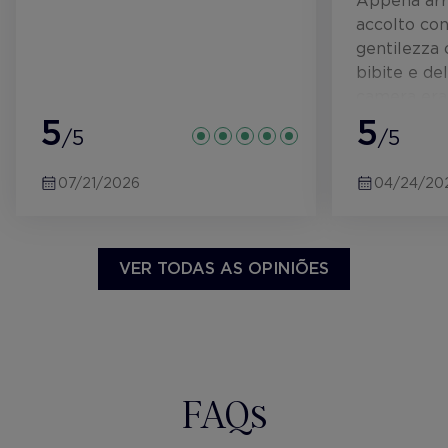
Appena arri
accolto con
gentilezza 
bibite e de
camera era 
5
family Ro
5
/5
/5
confortevol
ottima. Il 
07/21/2026
04/24/20
Sant jordi (
camera abb
bella rosa 
lacqua era 
VER TODAS AS OPINIÕES
giornalmen
consigliato!
FAQs