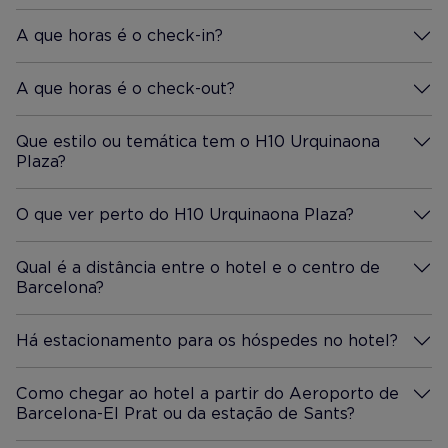
A que horas é o check-in?
Mais Informação
A que horas é o check-out?
Mais Informação
Que estilo ou temática tem o H10 Urquinaona
Plaza?
Mais Informação
O que ver perto do H10 Urquinaona Plaza?
Mais Informação
Qual é a distância entre o hotel e o centro de
Barcelona?
Mais Informação
Há estacionamento para os hóspedes no hotel?
Mais Informação
Como chegar ao hotel a partir do Aeroporto de
Barcelona-El Prat ou da estação de Sants?
Mais Informação