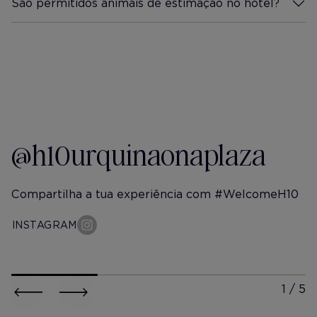
São permitidos animais de estimação no hotel?
Mais Informação
@h10urquinaonaplaza
Compartilha a tua experiência com #WelcomeH10
INSTAGRAM
h10-urquinaona-plaza
h10-urqu
@itschristineshen
@ johan