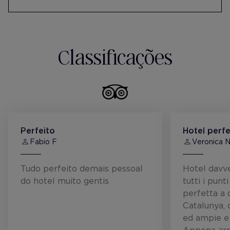
inserção laboral de pessoas em risco de
exclusão social.
Oferece um espaço no hotel para a
realização da atividade de reunião de mães
Classificações
da Fundação Albert, com o intuito de
potenciar uma rede de apoio.
Perfeito
Hotel perf
Fabio F
Veronica 
Tudo perfeito demais pessoal
Hotel davv
do hotel muito gentis
tutti i punt
perfetta a 
Catalunya,
ed ampie e 