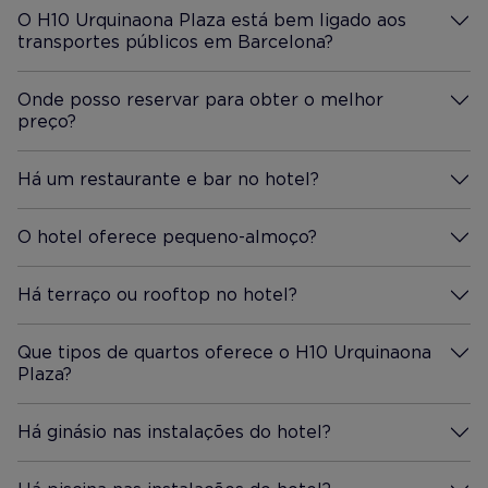
O H10 Urquinaona Plaza está bem ligado aos
transportes públicos em Barcelona?
Mais Informação
Onde posso reservar para obter o melhor
preço?
Mais Informação
Há um restaurante e bar no hotel?
Mais Informação
O hotel oferece pequeno-almoço?
Mais Informação
Há terraço ou rooftop no hotel?
Mais Informação
Que tipos de quartos oferece o H10 Urquinaona
Plaza?
Mais Informação
Há ginásio nas instalações do hotel?
Mais Informação