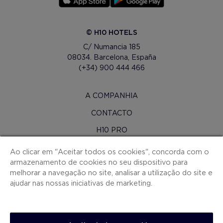
© H10 HOTELS
C/ Numancia 185
08034. Barcelona, España
(+34) 900 444 466
A COMPANHIA
CONTACTO
H10 PRO
SALA DE IMPRENSA
Ao clicar em "Aceitar todos os cookies", concorda com o
armazenamento de cookies no seu dispositivo para
MAPA DO SITE
melhorar a navegação no site, analisar a utilização do site e
CONDIÇOES CONTRATAÇAO
ajudar nas nossas iniciativas de marketing.
COOKIES
POLÍTICA DE PRIVACIDADE