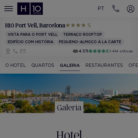
PT
MENÚ
H10 Port Vell
, Barcelona
VISTA PARA O PORT VELL
TERRAÇO ROOFTOP
EDIFÍCIO COM HISTÓRIA
PEQUENO-ALMOÇO À LA CARTE
4.7/5
1.414 críticas
O HOTEL
QUARTOS
GALERIA
RESTAURANTES
OFE
Galeria
Hotel