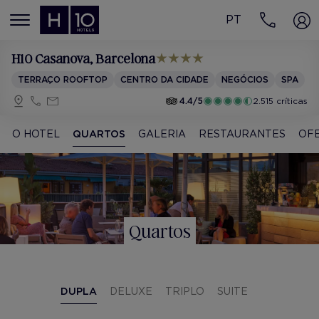
PT
MENÚ
H10 Casanova
, Barcelona
TERRAÇO ROOFTOP
CENTRO DA CIDADE
NEGÓCIOS
SPA
4.4/5
2.515 críticas
O HOTEL
QUARTOS
GALERIA
RESTAURANTES
OF
Quartos
DUPLA
DELUXE
TRIPLO
SUITE