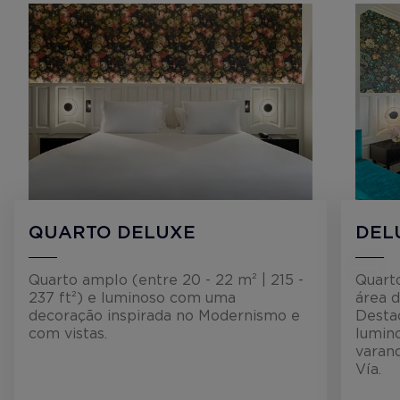
QUARTO DELUXE
DEL
Quarto amplo (entre 20 - 22 m² | 215 -
Quart
237 ft²) e luminoso com uma
área d
decoração inspirada no Modernismo e
Desta
com vistas.
lumin
varand
Vía.