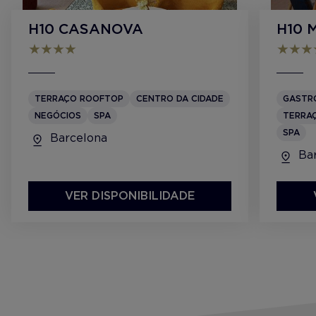
H10 CASANOVA
H10 
TERRAÇO ROOFTOP
CENTRO DA CIDADE
GASTR
NEGÓCIOS
SPA
TERRA
SPA
Barcelona
Bar
VER DISPONIBILIDADE