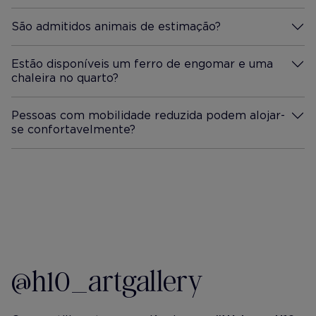
São admitidos animais de estimação?
Mais Informação
Estão disponíveis um ferro de engomar e uma
chaleira no quarto?
Mais Informação
Pessoas com mobilidade reduzida podem alojar-
se confortavelmente?
Mais Informação
@h10_artgallery