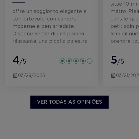
situé 10 mn
offre un soggiorno elegante e
métro. Plei
confortevole, con camere
dans le qua
moderne e ben arredate.
petit soin 
Dispone anche di una piscina
accueil qu
rilassante, una picolla palestra
prendre tous
che li da un tocco di fitnes.
Servizio eccellente e posizione
4
5
/5
/5
centrale lo rendono ideale per
ogni viaggio.
03/28/2025
03/21/20
VER TODAS AS OPINIÕES