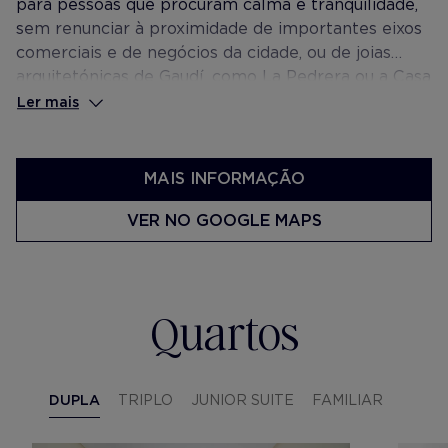
para pessoas que procuram calma e tranquilidade,
sem renunciar à proximidade de importantes eixos
comerciais e de negócios da cidade, ou de joias
arquitetónicas de Gaudí, como La Pedrera ou a Casa
Batlló. De igual forma, a zona tornou-se num lugar
Ler mais
de referência para barceloneses e turistas devido à
sua ampla oferta de restaurantes e terraços.
MAIS INFORMAÇÃO
VER NO GOOGLE MAPS
Quartos
DUPLA
TRIPLO
JUNIOR SUITE
FAMILIAR