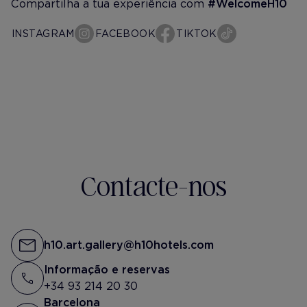
Compartilha a tua experiência com
#WelcomeH10
INSTAGRAM
FACEBOOK
TIKTOK
h10-art-gallery
@rubarubastyling
Saved this RUBA RUBA silk ‘Remy
Tie Top’ for the perfect night out
and it felt good to pair it with the
Contacte-nos
new combo✨
h10.art.gallery@h10hotels.com
Informação e reservas
+34 93 214 20 30
Barcelona