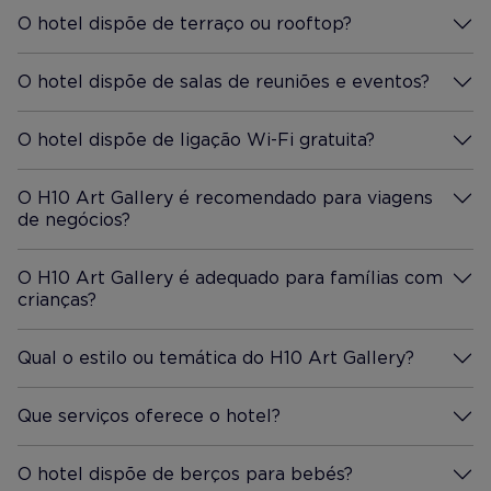
O hotel dispõe de terraço ou rooftop?
Mais Informação
O hotel dispõe de salas de reuniões e eventos?
Mais Informação
O hotel dispõe de ligação Wi-Fi gratuita?
Mais Informação
O H10 Art Gallery é recomendado para viagens
de negócios?
Mais Informação
O H10 Art Gallery é adequado para famílias com
crianças?
Mais Informação
Qual o estilo ou temática do H10 Art Gallery?
Mais Informação
Que serviços oferece o hotel?
Mais Informação
O hotel dispõe de berços para bebés?
Mais Informação