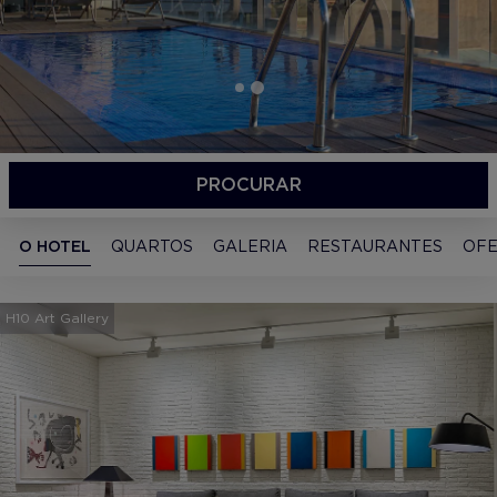
PROCURAR
O HOTEL
QUARTOS
GALERIA
RESTAURANTES
OFE
H10 Art Gallery