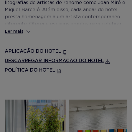
litografias de artistas de renome como Joan Miró e
Miquel Barceló. Além disso, cada andar do hotel
presta homenagem a um artista contemporâneo
diferente. Oferece espaços amplos para celebrar
qualquer tipo de evento e dois terraços, um dos
Ler mais
quais com plunge pool, para desfrutar de uma
estadia agradável na cidade.
APLICAÇÃO DO HOTEL
DESCARREGAR INFORMAÇÃO DO HOTEL
POLÍTICA DO HOTEL