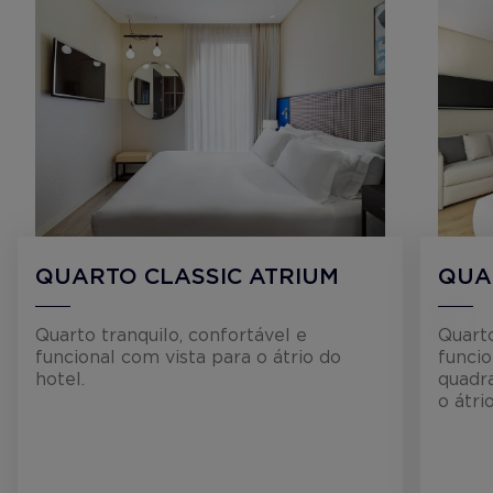
QUARTO CLASSIC ATRIUM
QUA
Quarto tranquilo, confortável e
Quarto
funcional com vista para o átrio do
funci
hotel.
quadr
o átri