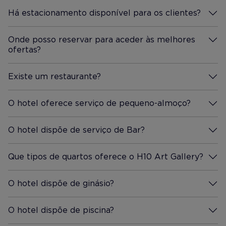
Há estacionamento disponível para os clientes?
Mais Informação
Onde posso reservar para aceder às melhores
ofertas?
Mais Informação
Existe um restaurante?
Mais Informação
O hotel oferece serviço de pequeno-almoço?
Mais Informação
O hotel dispõe de serviço de Bar?
Mais Informação
Que tipos de quartos oferece o H10 Art Gallery?
Mais Informação
O hotel dispõe de ginásio?
Mais Informação
O hotel dispõe de piscina?
Mais Informação