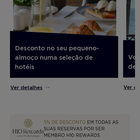
Desconto no seu pequeno-
Voo
almoço numa seleção de
des
hotéis
Ver de
Ver detalhes
5% DE DESCONTO
EM TODAS AS
SUAS RESERVAS POR SER
MEMBRO H10 REWARDS