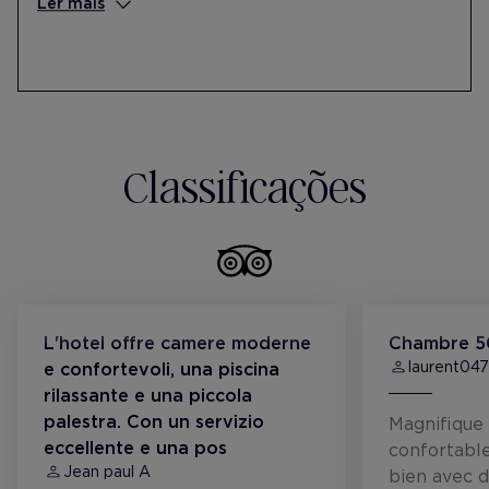
poupança de papel
Ler mais
Colabora com a Fundação Talita na
divulgação do seu calendário solidário e
fundos destinados à integração de crianças
com defiiciência intelectual e necessidades
educativas especiais
Colabora com a Fundació Llars de
Classificações
l'Amistat num projeto de terapia com cães
para utentes do centro de Enric Granados
Colabore com a Fundació Aura na
contratação de pessoal com deficiência
intelectual
L'hotel offre camere moderne
Chambre 5
laurent04
e confortevoli, una piscina
rilassante e una piccola
palestra. Con un servizio
Magnifique
eccellente e una pos
confortable
Jean paul A
bien avec d