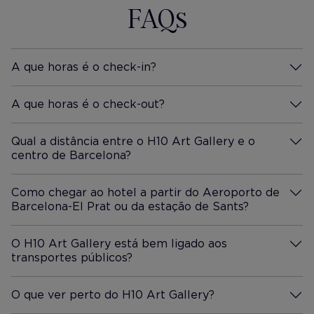
FAQs
A que horas é o check-in?
Mais Informação
A que horas é o check-out?
Mais Informação
Qual a distância entre o H10 Art Gallery e o
centro de Barcelona?
Mais Informação
Como chegar ao hotel a partir do Aeroporto de
Barcelona-El Prat ou da estação de Sants?
Mais Informação
O H10 Art Gallery está bem ligado aos
transportes públicos?
Mais Informação
O que ver perto do H10 Art Gallery?
Mais Informação