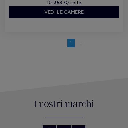
353 €
Da
/ notte
VEDI LE CAMERE
Previous
page
You're
1
on
page
I nostri marchi