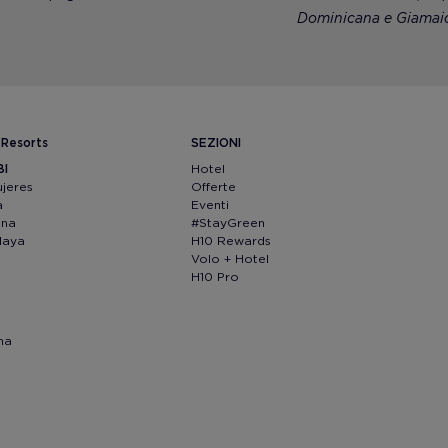
Dominicana e Giamaic
 Resorts
SEZIONI
BI
Hotel
ujeres
Offerte
a
Eventi
ana
#StayGreen
Maya
H10 Rewards
Volo + Hotel
H10 Pro
na