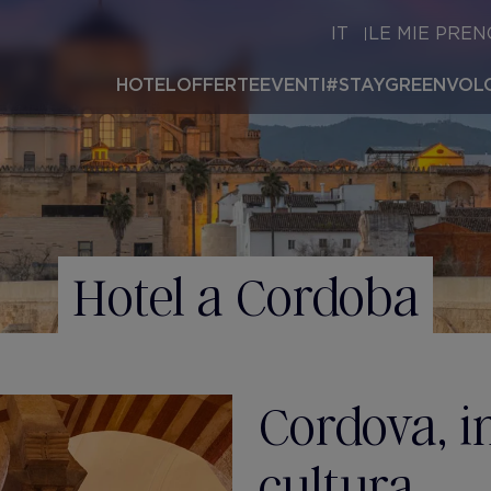
IT
LE MIE PREN
HOTEL
OFFERTE
EVENTI
#STAYGREEN
VOLO
Hotel a Cordoba
Cordova, i
cultura