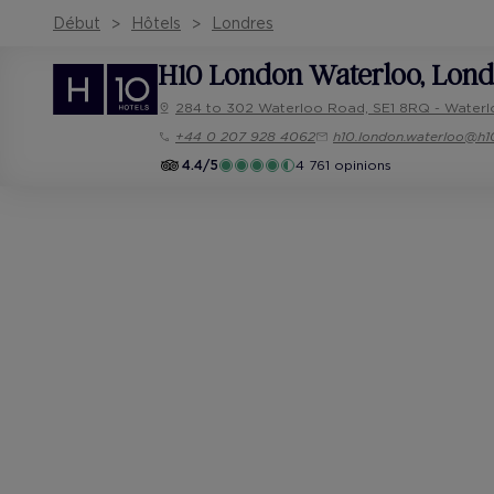
Début
Hôtels
Londres
H10 London Waterloo
, Lon
284 to 302 Waterloo Road, SE1 8RQ - Waterl
+44 0 207 928 4062
h10.london.waterloo@h1
4.4/5
4 761 opinions