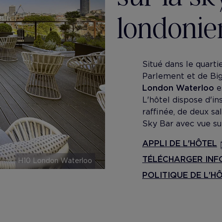
londoni
Situé dans le quart
Parlement et de Big
London Waterloo
e
L'hôtel dispose d'i
raffinée, de deux sa
Sky Bar avec vue sur
APPLI DE L'HÔTEL
TÉLÉCHARGER INFO
H10 London Waterloo
POLITIQUE DE L'H