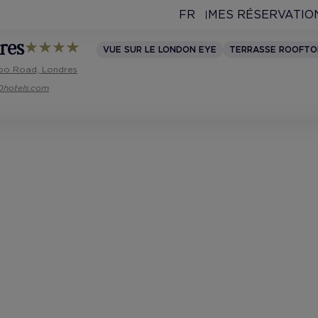
FR
MES RÉSERVATIO
dres
VUE SUR LE LONDON EYE
TERRASSE ROOFTO
oo Road, Londres
0hotels.com