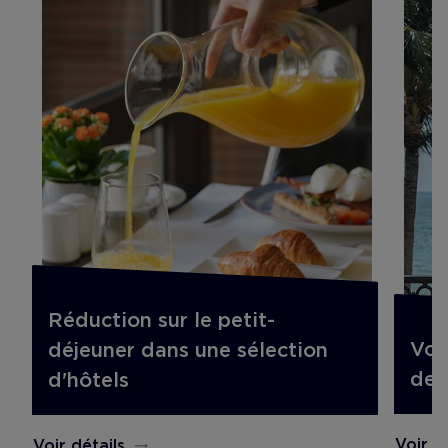
Réduction sur le petit-
Vol
déjeuner dans une sélection
de 
d'hôtels
Voir d
Voir détails