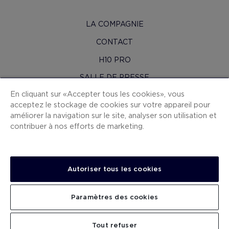
LA COMPAGNIE
CONTACT
H10 PRO
SALLE DE PRESSE
En cliquant sur « Accepter tous les cookies », vous
PLAN DU SITE
acceptez le stockage de cookies sur votre appareil pour
CONDITIONS CONTRAT
améliorer la navigation sur le site, analyser son utilisation et
contribuer à nos efforts de marketing.
COOKIES
POLITIQUE DE CONFIDENTIALITÉ
MENTIONS LÉGALES
Autoriser tous les cookies
CANAL DE DÉNONCIATION
Paramètres des cookies
TRAVAILLEZ AVEC NOUS
.
.
.
CHERCHER
Tout refuser