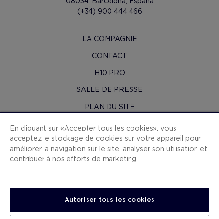
08034. Barcelona, España
(+34) 900 444 466
LA COMPAGNIE
CONTACT
H10 PRO
SALLE DE PRESSE
PLAN DU SITE
CONDITIONS CONTRAT
En cliquant sur « Accepter tous les cookies », vous
acceptez le stockage de cookies sur votre appareil pour
COOKIES
améliorer la navigation sur le site, analyser son utilisation et
POLITIQUE DE CONFIDENTIALITÉ
contribuer à nos efforts de marketing.
MENTIONS LÉGALES
CANAL DE DÉNONCIATION
Autoriser tous les cookies
TRAVAILLEZ AVEC NOUS