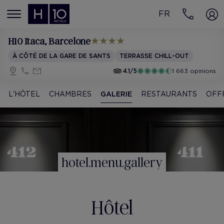
FR
MENÚ
H10 Itaca
, Barcelone
À CÔTÉ DE LA GARE DE SANTS
TERRASSE CHILL-OUT
4.1/5
1 663 opinions
L'HÔTEL
CHAMBRES
GALERIE
RESTAURANTS
OFF
hotel.menu.gallery
Hôtel