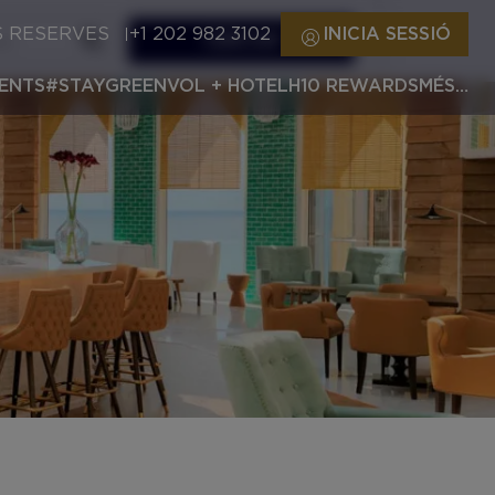
S RESERVES
+1 202 982 3102
INICIA SESSIÓ
CERCAR
ENTS
#STAYGREEN
VOL + HOTEL
H10 REWARDS
MÉS…