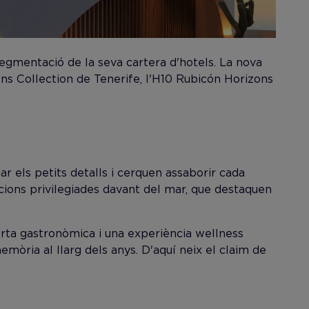
 segmentació de la seva cartera d'hotels. La nova
ons Collection de Tenerife, l'H10 Rubicón Horizons
 els petits detalls i cerquen assaborir cada
acions privilegiades davant del mar, que destaquen
ferta gastronòmica i una experiència wellness
mòria al llarg dels anys. D'aquí neix el claim de