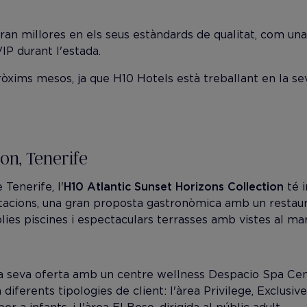
an millores en els seus estàndards de qualitat, com una 
VIP durant l'estada.
pròxims mesos, ja que H10 Hotels està treballant en la s
on, Tenerife
 Tenerife, l'
H10 Atlantic Sunset Horizons Collection
té i
acions, una gran proposta gastronòmica amb un restauran
mplies piscines i espectaculars terrasses amb vistes al mar
la seva oferta amb un centre wellness Despacio Spa Cen
diferents tipologies de client: l'àrea Privilege, Exclusiv