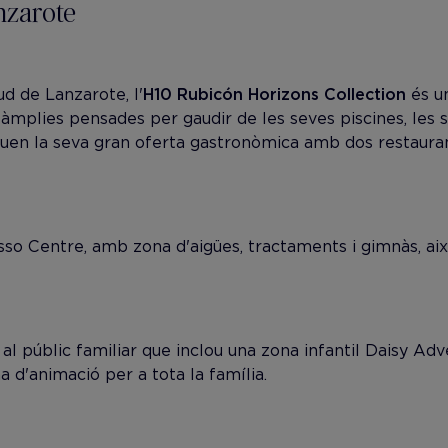
nzarote
ud de Lanzarote, l'
H10 Rubicón Horizons Collection
és un
s àmplies pensades per gaudir de les seves piscines, les
uen la seva gran oferta gastronòmica amb dos restaurants
so Centre, amb zona d'aigües, tractaments i gimnàs, aix
al públic familiar que inclou una zona infantil Daisy Ad
a d'animació per a tota la família.