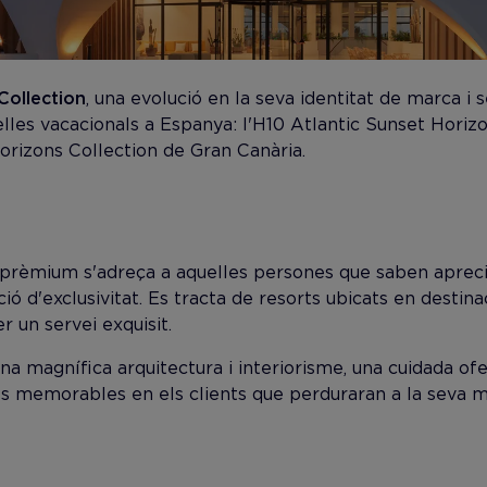
Collection
, una evolució en la seva identitat de marca i
lles vacacionals a Espanya: l'H10 Atlantic Sunset Horiz
orizons Collection de Gran Canària.
prèmium s'adreça a aquelles persones que saben apreciar
ió d'exclusivitat. Es tracta de resorts ubicats en destin
r un servei exquisit.
una magnífica arquitectura i interiorisme, una cuidada o
es memorables en els clients que perduraran a la seva me