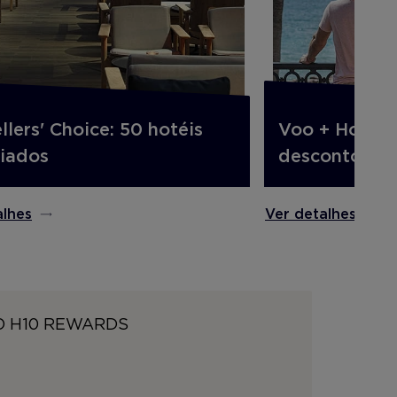
llers' Choice: 50 hotéis
Voo + Hotel 
iados
desconto.
alhes
Ver detalhes
O H10 REWARDS