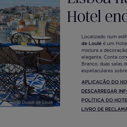
Hotel en
Localizado num edifí
de Loulé
é um Hotel
mistura a decoraçã
elegante. Conta com
Branco, duas salas 
espetaculares sobre
APLICAÇÃO DO HO
DESCARREGAR IN
POLÍTICA DO HOT
H10 Duque de Loulé
LIVRO DE RECLAM