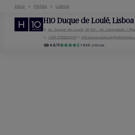
Início
Hotéis
Lisboa
H10 Duque de Loulé
, Lisboa
Av. Duque de Loulé, 81-83 - Av. Liberdade / M
+351 213182000
h10.duque.deloule@h10hotels
4.6/5
1.898 críticas