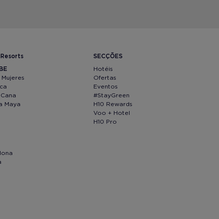
 Resorts
SECÇÕES
IBE
Hotéis
 Mujeres
Ofertas
ica
Eventos
 Cana
#StayGreen
ra Maya
H10 Rewards
Voo + Hotel
H10 Pro
lona
a