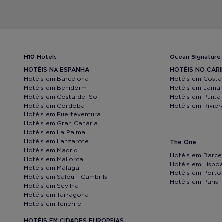
H10 Hotels
Ocean Signature
HOTÉIS NA ESPANHA
HOTÉIS NO CAR
Hotéis em Barcelona
Hotéis em Costa
Hotéis em Benidorm
Hotéis em Jama
Hotéis em Costa del Sol
Hotéis em Punta
Hotéis em Cordoba
Hotéis em Rivie
Hotéis em Fuerteventura
Hotéis em Gran Canaria
Hotéis em La Palma
Hotéis em Lanzarote
The One
Hotéis em Madrid
Hotéis em Barce
Hotéis em Mallorca
Hotéis em Lisbo
Hotéis em Málaga
Hotéis em Porto
Hotéis em Salou - Cambrils
Hotéis em Paris
Hotéis em Sevilha
Hotéis em Tarragona
Hotéis em Tenerife
HOTÉIS EM CIDADES EUROPEIAS