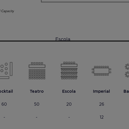
Escola
cktail
Teatro
Escola
Imperial
Ba
60
50
20
26
-
-
-
12
 foto
Mostrar foto