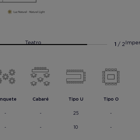
Teatro
Imper
nquete
Cabaré
Tipo U
Tipo O
-
-
25
-
-
-
10
-
Mostrar foto