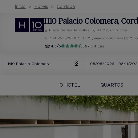
Início
Hotéis
Cordoba
H10 Palacio Colomera
, Cor
Plaza de las Tendillas, 3, 14002, Córdoba
+34 957 216 800
h10.palacio.colomera@h10ho
4.5/5
567 críticas
O HOTEL
QUARTOS