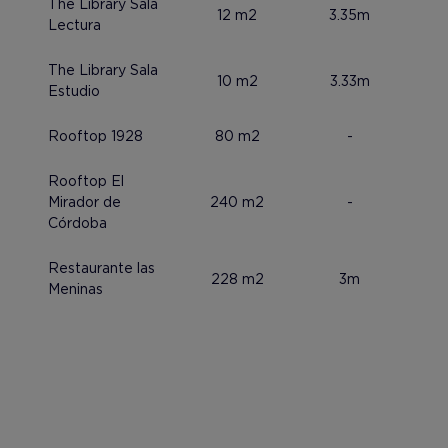
The Library Sala
12 m2
3.35m
Lectura
The Library Sala
10 m2
3.33m
Estudio
Rooftop 1928
80 m2
-
Rooftop El
Mirador de
240 m2
-
Córdoba
Restaurante las
228 m2
3m
Meninas