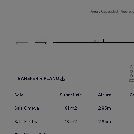
Tipo U
TRANSFERIR PLANO
Sala
Superfície
Altura
Co
Sala Omeya
81 m2
2.85m
Sala Medina
18 m2
2.85m
Mostrar foto
Mostrar