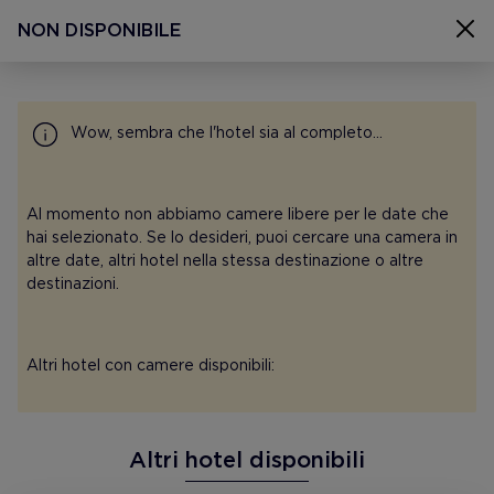
SELEZIONA CAMERE
NON DISPONIBILE
Seleziona camere
H10 Urquinaona Plaza, Barcellona
08 ago - 11 ago 2026
Wow, sembra che l'hotel sia al completo...
1 camera 2 persone
Al momento non abbiamo camere libere per le date che
hai selezionato. Se lo desideri, puoi cercare una camera in
altre date, altri hotel nella stessa destinazione o altre
CONTATTI
destinazioni.
MAPPA SITO
COOKIES
Altri hotel con camere disponibili:
POLITICA SULLA RISERVATEZZA
NOTA LEGALE
Altri hotel disponibili
H10 PRO