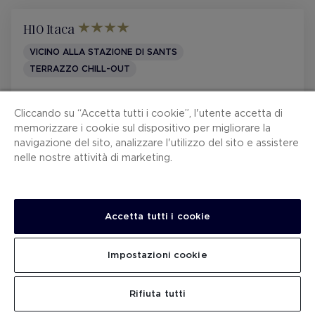
CONDIZIONI CONTRATTO
H10 Itaca
CANALE PER LE SEGNALAZIONI
VICINO ALLA STAZIONE DI SANTS
TERRAZZO CHILL-OUT
VAI ALLA PAGINA DELL'HOTEL
Cliccando su “Accetta tutti i cookie”, l'utente accetta di
PRENOTA DA 170 €
/ NOTTE
memorizzare i cookie sul dispositivo per migliorare la
navigazione del sito, analizzare l'utilizzo del sito e assistere
nelle nostre attività di marketing.
H10 Cubik
VISTA SULLA CATTEDRALE
TERRAZZO ROOFTOP
Accetta tutti i cookie
CENTRO STORICO
COLAZIONE À LA CARTE
VAI ALLA PAGINA DELL'HOTEL
Impostazioni cookie
VEDI DETTAGLI
TOTALE PRENOTAZIONE
PRENOTA DA 254 €
/ NOTTE
CONTINUA
Rifiuta tutti
(valuta dell'hotel)