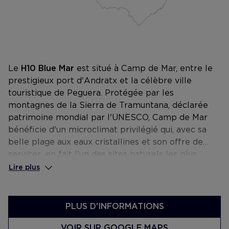
Le
H10 Blue Mar
est situé à Camp de Mar, entre le
prestigieux port d'Andratx et la célèbre ville
touristique de Peguera. Protégée par les
montagnes de la Sierra de Tramuntana, déclarée
patrimoine mondial par l'UNESCO, Camp de Mar
bénéficie d'un microclimat privilégié qui, avec sa
belle plage aux eaux cristallines et son offre de
services, en fait l'un des sites naturels les plus
idylliques de Majorque.
Lire plus
PLUS D'INFORMATIONS
VOIR SUR GOOGLE MAPS