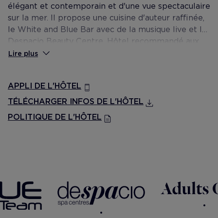
élégant et contemporain et d'une vue spectaculaire
sur la mer. Il propose une cuisine d'auteur raffinée,
le White and Blue Bar avec de la musique live et le
Despacio Beauty Centre. Hôtel recommandé aux
adultes âgés de plus de 16 ans.
Lire plus
APPLI DE L'HÔTEL
TÉLÉCHARGER INFOS DE L'HÔTEL
POLITIQUE DE L'HÔTEL