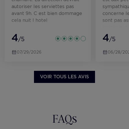
autoriser les serviettes pas
sympathiqu
avant 9h. C est bien dommage
concerne le
cela nuit l hotel
sont pas a
politique d
4
serviettes 
4
/5
/5
fonctionner
froisser la 
07/29/2026
06/28/20
dommage N
aller la pis
y a quelque
libérés Rep
VOIR TOUS LES AVIS
seul bémol
avec le pla
Insonorisa
revoir on e
voisins jus
FAQs
connectée s
ce standing