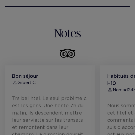
Fundació Deixalles pour promouvoir
l'économie circulaire et l'insertion sociale
et professionnelle des groupes
vulnérables, à travers la collecte et la
Notes
réutilisation d'objets et de déchets.
Bon séjour
Habitués de
Gilbert C
H10
Nomad245
Trs bel htel. Le seul problme c
est les gens. Une honte 7h du
Nous somm
matin, ils descendent mettre
cet htel et 
leur serviette sur les transats
commentair
et remontent dans leur
suis d acco
chambre. La direction devrait
est aux peti