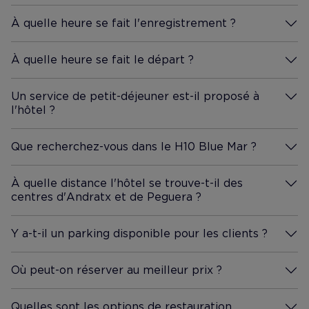
reviendrons
continueron
À quelle heure se fait l'enregistrement ?
Plus D'Informations
chane d ht
À quelle heure se fait le départ ?
Plus D'Informations
Un service de petit-déjeuner est-il proposé à
l'hôtel ?
Plus D'Informations
Que recherchez-vous dans le H10 Blue Mar ?
Plus D'Informations
À quelle distance l'hôtel se trouve-t-il des
centres d'Andratx et de Peguera ?
Plus D'Informations
Y a-t-il un parking disponible pour les clients ?
Plus D'Informations
Où peut-on réserver au meilleur prix ?
Plus D'Informations
Quelles sont les options de restauration