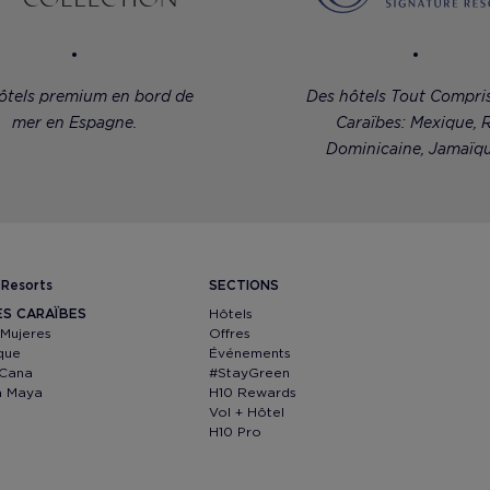
ôtels premium en bord de
Des hôtels Tout Compri
mer en Espagne.
Caraïbes: Mexique, R
Dominicaine, Jamaïqu
 Resorts
SECTIONS
ES CARAÏBES
Hôtels
 Mujeres
Offres
que
Événements
 Cana
#StayGreen
ra Maya
H10 Rewards
Vol + Hôtel
H10 Pro