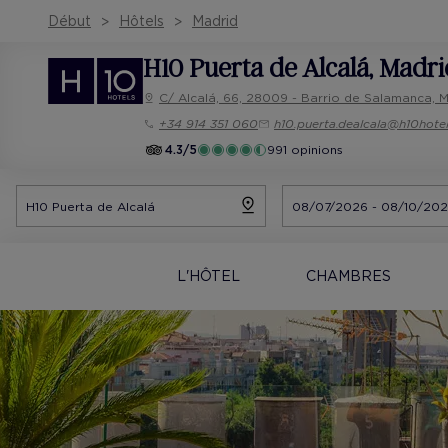
Début
Hôtels
Madrid
H10 Puerta de Alcalá
, Madri
C/ Alcalá, 66, 28009 - Barrio de Salamanca, 
+34 914 351 060
h10.puerta.dealcala@h10hote
4.3/5
991 opinions
L'HÔTEL
CHAMBRES