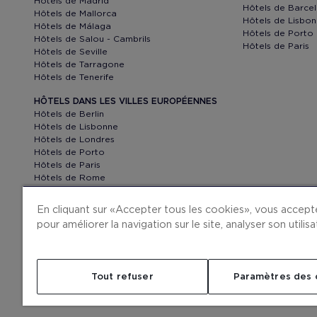
Hôtels de Madrid
Hôtels de Barce
Hôtels de Mallorca
Hôtels de Lisbo
Hôtels de Málaga
Hôtels de Porto
Hôtels de Salou - Cambrils
Hôtels de Paris
Hôtels de Seville
Hôtels de Tarragone
Hôtels de Tenerife
HÔTELS DANS LES VILLES EUROPÉENNES
Hôtels de Berlin
Hôtels de Lisbonne
Hôtels de Londres
Hôtels de Porto
Hôtels de Paris
Hôtels de Rome
Hôtels de Venise
En cliquant sur « Accepter tous les cookies », vous accep
pour améliorer la navigation sur le site, analyser son utili
LA COMPAGNIE
CONTACT
H10 PRO
SALLE DE PRESSE
Tout refuser
Paramètres des 