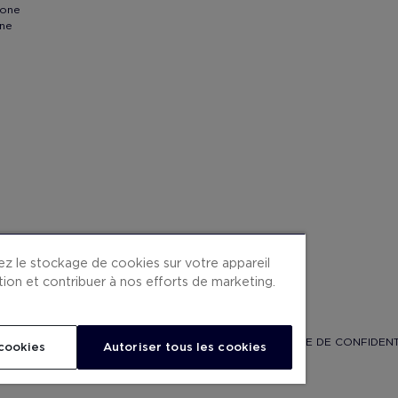
lone
nne
tez le stockage de cookies sur votre appareil
sation et contribuer à nos efforts de marketing.
PLAN DU SITE
CONDITIONS CONTRAT
COOKIES
POLITIQUE DE CONFIDENT
cookies
Autoriser tous les cookies
TRAVAILLEZ AVEC NOUS