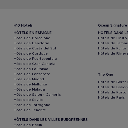
H10 Hotels
Ocean Signature
HÔTELS EN ESPAGNE
HÔTELS DANS L
Hôtels de Barcelone
Hôtels de Costa
Hôtels de Benidorm
Hôtels de Jamaï
Hôtels de Costa del Sol
Hôtels de Punta
Hôtels de Cordoue
Hôtels de Rivie
Hôtels de Fuerteventura
Hôtels de Gran Canaria
Hôtels de La Palma
Hôtels de Lanzarote
The One
Hôtels de Madrid
Hôtels de Barce
Hôtels de Mallorca
Hôtels de Lisbo
Hôtels de Málaga
Hôtels de Porto
Hôtels de Salou - Cambrils
Hôtels de Paris
Hôtels de Seville
Hôtels de Tarragone
Hôtels de Tenerife
HÔTELS DANS LES VILLES EUROPÉENNES
Hôtels de Berlin