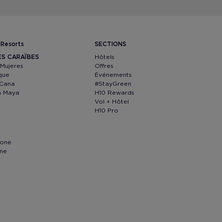
 Resorts
SECTIONS
ES CARAÏBES
Hôtels
 Mujeres
Offres
que
Événements
 Cana
#StayGreen
ra Maya
H10 Rewards
Vol + Hôtel
H10 Pro
lone
nne