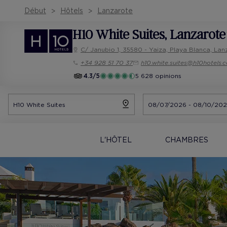
Début
Hôtels
Lanzarote
H10 White Suites
, Lanzarote
C/ Janubio 1, 35580 - Yaiza, Playa Blanca, La
+34 928 51 70 37
h10.white.suites@h10hotels.
4.3/5
5 628 opinions
L'HÔTEL
CHAMBRES