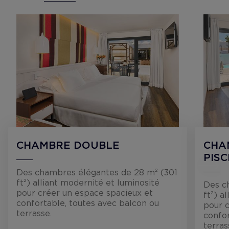
CHAMBRE DOUBLE
CHA
PISC
Des chambres élégantes de 28 m² (301
ft²) alliant modernité et luminosité
Des c
pour créer un espace spacieux et
ft²) a
confortable, toutes avec balcon ou
pour 
terrasse.
confor
terras