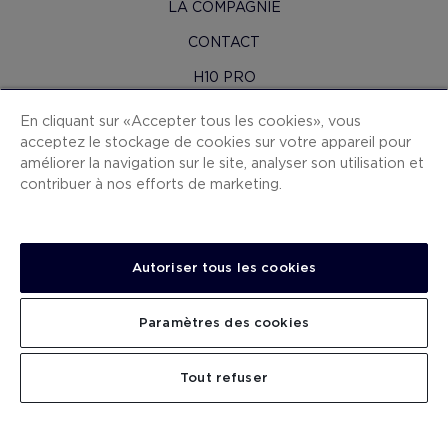
LA COMPAGNIE
CONTACT
H10 PRO
SALLE DE PRESSE
En cliquant sur « Accepter tous les cookies », vous
acceptez le stockage de cookies sur votre appareil pour
PLAN DU SITE
améliorer la navigation sur le site, analyser son utilisation et
CONDITIONS CONTRAT
contribuer à nos efforts de marketing.
COOKIES
POLITIQUE DE CONFIDENTIALITÉ
Autoriser tous les cookies
MENTIONS LÉGALES
CANAL DE DÉNONCIATION
Paramètres des cookies
TRAVAILLEZ AVEC NOUS
CHERCHER
Tout refuser
.
.
.