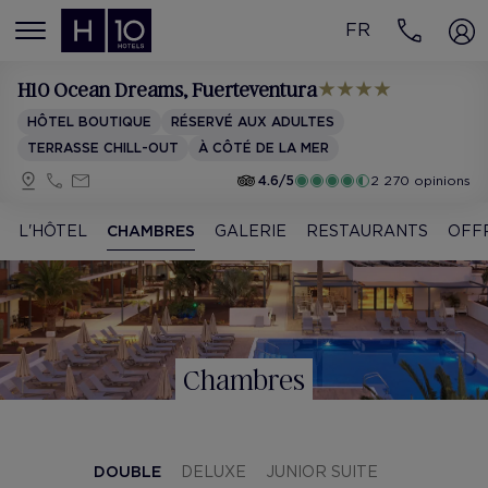
FR
MENÚ
H10 Ocean Dreams
, Fuerteventura
HÔTEL BOUTIQUE
RÉSERVÉ AUX ADULTES
TERRASSE CHILL-OUT
À CÔTÉ DE LA MER
4.6/5
2 270 opinions
L'HÔTEL
CHAMBRES
GALERIE
RESTAURANTS
OFF
Chambres
DOUBLE
DELUXE
JUNIOR SUITE