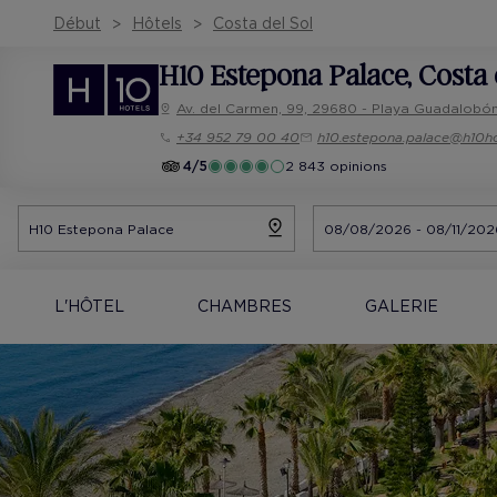
Début
Hôtels
Costa del Sol
H10 Estepona Palace
, Costa 
Av. del Carmen, 99, 29680 - Playa Guadalobó
+34 952 79 00 40
h10.estepona.palace@h10h
4/5
2 843 opinions
L'HÔTEL
CHAMBRES
GALERIE