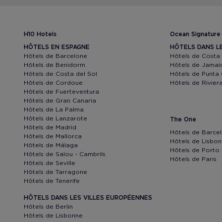
H10 Hotels
Ocean Signature
HÔTELS EN ESPAGNE
HÔTELS DANS L
Hôtels de Barcelone
Hôtels de Costa
Hôtels de Benidorm
Hôtels de Jamaï
Hôtels de Costa del Sol
Hôtels de Punta
Hôtels de Cordoue
Hôtels de Rivie
Hôtels de Fuerteventura
Hôtels de Gran Canaria
Hôtels de La Palma
Hôtels de Lanzarote
The One
Hôtels de Madrid
Hôtels de Barce
Hôtels de Mallorca
Hôtels de Lisbo
Hôtels de Málaga
Hôtels de Porto
Hôtels de Salou - Cambrils
Hôtels de Paris
Hôtels de Seville
Hôtels de Tarragone
Hôtels de Tenerife
HÔTELS DANS LES VILLES EUROPÉENNES
Hôtels de Berlin
Hôtels de Lisbonne