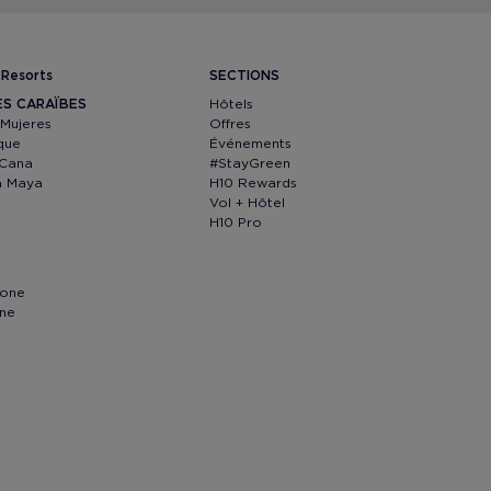
 Resorts
SECTIONS
ES CARAÏBES
Hôtels
 Mujeres
Offres
que
Événements
 Cana
#StayGreen
ra Maya
H10 Rewards
Vol + Hôtel
H10 Pro
lone
nne