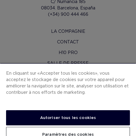
C/ Numancia 185
08034. Barcelona, España
(+34) 900 444 466
LA COMPAGNIE
CONTACT
H10 PRO
SALLE DE PRESSE
En cliquant sur « Accepter tous les cookies », vous
PLAN DU SITE
acceptez le stockage de cookies sur votre appareil pour
CONDITIONS CONTRAT
améliorer la navigation sur le site, analyser son utilisation et
contribuer à nos efforts de marketing.
COOKIES
POLITIQUE DE CONFIDENTIALITÉ
MENTIONS LÉGALES
Autoriser tous les cookies
CANAL DE DÉNONCIATION
Paramètres des cookies