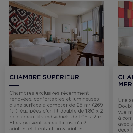
CHAMBRE SUPÉRIEUR
CHA
MER
Chambres exclusives récemment
rénovées, confortables et lumineuses
Une s
d'une surface à compter de 25 m² (269
Doubl
ft²), équipées d'un lit double de 1,80 x 2
vue m
m. ou deux lits individuels de 1,05 x 2 m.
à comp
Elles peuvent acceuillir jusqu'a 2
avec u
adultes et 1 enfant ou 3 adultes.
deux l