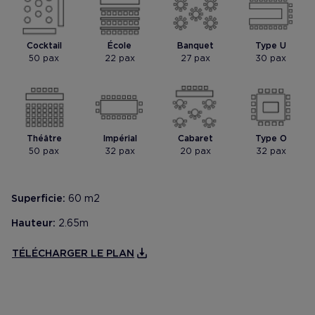
Mostrar foto
Mostrar foto
Cocktail
École
Banquet
Type U
50 pax
22 pax
27 pax
30 pax
Théâtre
Impérial
Cabaret
Type O
50 pax
32 pax
20 pax
32 pax
Superficie:
60 m2
Hauteur:
2.65m
TÉLÉCHARGER LE PLAN