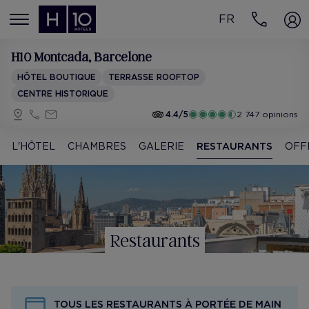
FR
MENÚ
H10 Montcada
, Barcelone
HÔTEL BOUTIQUE
TERRASSE ROOFTOP
CENTRE HISTORIQUE
4.4/5
2 747 opinions
L'HÔTEL
CHAMBRES
GALERIE
RESTAURANTS
OFF
Restaurants
TOUS LES RESTAURANTS À PORTÉE DE MAIN