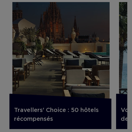
Travellers' Choice : 50 hôtels
Vol
récompensés
de 