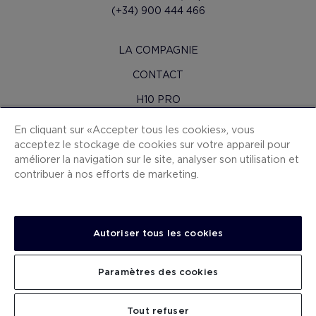
(+34) 900 444 466
LA COMPAGNIE
CONTACT
H10 PRO
SALLE DE PRESSE
En cliquant sur « Accepter tous les cookies », vous
acceptez le stockage de cookies sur votre appareil pour
PLAN DU SITE
améliorer la navigation sur le site, analyser son utilisation et
CONDITIONS CONTRAT
contribuer à nos efforts de marketing.
COOKIES
POLITIQUE DE CONFIDENTIALITÉ
Autoriser tous les cookies
MENTIONS LÉGALES
CANAL DE DÉNONCIATION
Paramètres des cookies
TRAVAILLEZ AVEC NOUS
CHERCHER
Tout refuser