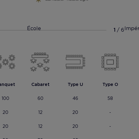
École
Impér
anquet
Cabaret
Type U
Type O
100
60
46
58
20
12
20
-
Mostrar foto
20
12
20
-