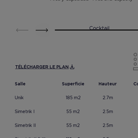
Cocktail
TÉLÉCHARGER LE PLAN
Salle
Superficie
Hauteur
Co
Unik
185 m2
2.7m
Simetrik I
55 m2
2.5m
Mostrar foto
Mostrar
Simetrik II
55 m2
2.5m