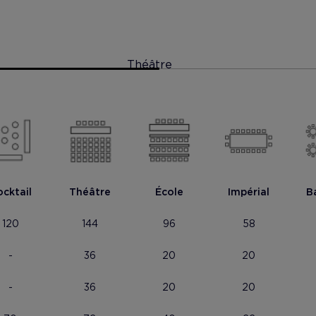
Théâtre
cktail
Théâtre
École
Impérial
B
120
144
96
58
-
36
20
20
 foto
Mostrar foto
-
36
20
20