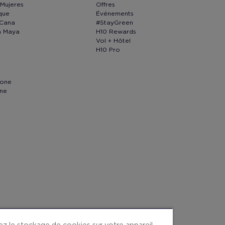
 Mujeres
Offres
que
Événements
 Cana
#StayGreen
ra Maya
H10 Rewards
Vol + Hôtel
H10 Pro
lone
nne
tez le stockage de cookies sur votre appareil