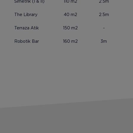
Simetrik (I & II)
110 m2
2.5m
The Library
40 m2
2.5m
Terraza Atik
150 m2
-
Robotik Bar
160 m2
3m