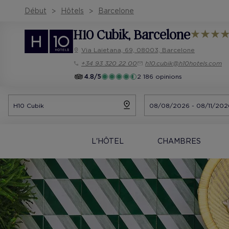
Début
Hôtels
Barcelone
H10 Cubik
, Barcelone
Via Laietana, 69, 08003, Barcelone
+34 93 320 22 00
h10.cubik@h10hotels.com
4.8/5
2 186 opinions
L'HÔTEL
CHAMBRES