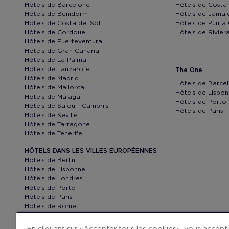
Hôtels de Barcelone
Hôtels de Costa
Hôtels de Benidorm
Hôtels de Jamaï
Hôtels de Costa del Sol
Hôtels de Punta
Hôtels de Cordoue
Hôtels de Rivie
Hôtels de Fuerteventura
Hôtels de Gran Canaria
Hôtels de La Palma
Hôtels de Lanzarote
The One
Hôtels de Madrid
Hôtels de Barce
Hôtels de Mallorca
Hôtels de Lisbo
Hôtels de Málaga
Hôtels de Porto
Hôtels de Salou - Cambrils
Hôtels de Paris
Hôtels de Seville
Hôtels de Tarragone
Hôtels de Tenerife
HÔTELS DANS LES VILLES EUROPÉENNES
Hôtels de Berlin
Hôtels de Lisbonne
Hôtels de Londres
Hôtels de Porto
Hôtels de Paris
Hôtels de Rome
Hôtels de Venise
En cliquant sur « Accepter tous les cookies », vous accep