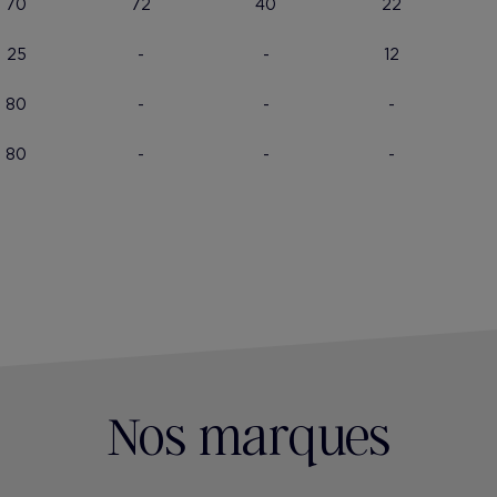
70
72
40
22
25
-
-
12
80
-
-
-
80
-
-
-
Nos marques