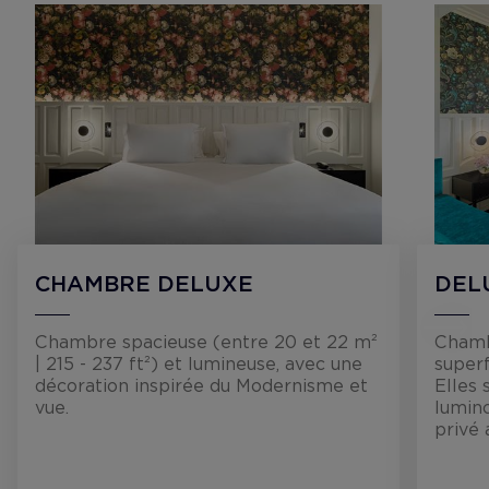
CHAMBRE DELUXE
DEL
Chambre spacieuse (entre 20 et 22 m²
Chamb
| 215 - 237 ft²) et lumineuse, avec une
superf
décoration inspirée du Modernisme et
Elles 
vue.
lumino
privé 