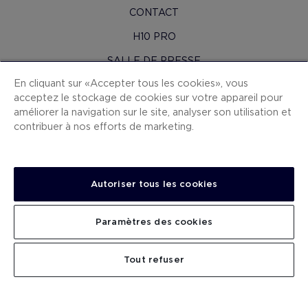
CONTACT
H10 PRO
SALLE DE PRESSE
En cliquant sur « Accepter tous les cookies », vous
PLAN DU SITE
acceptez le stockage de cookies sur votre appareil pour
CONDITIONS CONTRAT
améliorer la navigation sur le site, analyser son utilisation et
contribuer à nos efforts de marketing.
COOKIES
POLITIQUE DE CONFIDENTIALITÉ
MENTIONS LÉGALES
Autoriser tous les cookies
CANAL DE DÉNONCIATION
Paramètres des cookies
TRAVAILLEZ AVEC NOUS
.
.
CHERCHER
Tout refuser