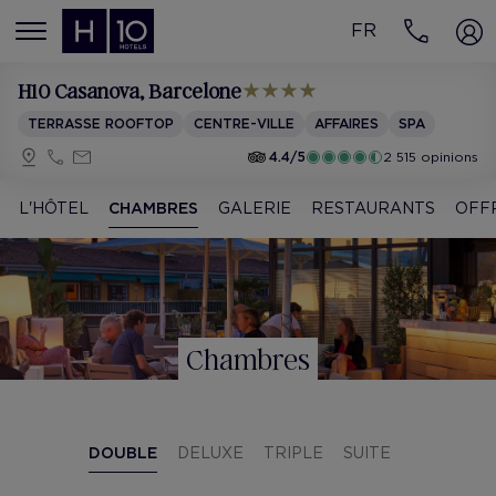
FR
MENÚ
H10 Casanova
, Barcelone
TERRASSE ROOFTOP
CENTRE-VILLE
AFFAIRES
SPA
4.4/5
2 515 opinions
L'HÔTEL
CHAMBRES
GALERIE
RESTAURANTS
OFF
Chambres
DOUBLE
DELUXE
TRIPLE
SUITE