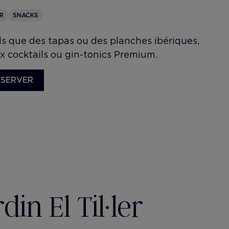
R
SNACKS
ls que des tapas ou des planches ibériques,
ux cocktails ou gin-tonics Premium.
ÉSERVER
din El Til·ler