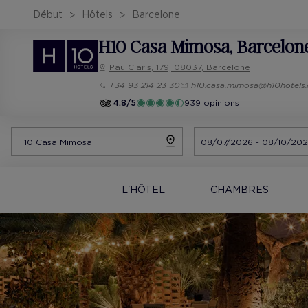
Début
Hôtels
Barcelone
H10 Casa Mimosa
, Barcelon
Pau Claris, 179, 08037, Barcelone
+34 93 214 23 30
h10.casa.mimosa@h10hotels
4.8/5
939 opinions
L'HÔTEL
CHAMBRES