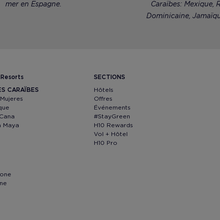
mer en Espagne.
Caraïbes: Mexique, R
Dominicaine, Jamaïqu
 Resorts
SECTIONS
ES CARAÏBES
Hôtels
 Mujeres
Offres
que
Événements
 Cana
#StayGreen
ra Maya
H10 Rewards
Vol + Hôtel
H10 Pro
lone
nne