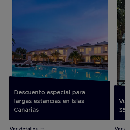
Descuento especial para
largas estancias en Islas
Vue
Canarias
35%
Ver detalles
Ver de