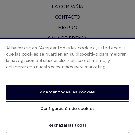
LA COMPAÑÍA
CONTACTO
H10 PRO
SALA DE PRENSA
Al hacer clic en “Aceptar todas las cookies”, usted acepta
MAPA WEB
que las cookies se guarden en su dispositivo para mejorar
CONDICIONES CONTRATACIÓN
la navegación del sitio, analizar el uso del mismo, y
colaborar con nuestros estudios para marketing.
COOKIES
POLÍTICA DE PRIVACIDAD
NOTA LEGAL
Aceptar todas las cookies
CANAL DE DENUNCIAS
Configuración de cookies
TRABAJA CON NOSOTROS
.
BUSCAR
Rechazarlas todas