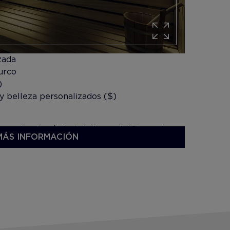
izada
urco
)
y belleza personalizados ($)
o y a las demás instalaciones del Despacio
MÁS INFORMACIÓN
s y los servicios de masaje son con cargo.