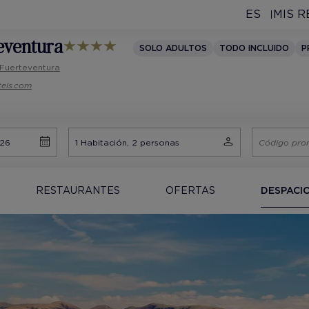
ES
MIS 
teventura
SOLO ADULTOS
TODO INCLUIDO
P
 Fuerteventura
tels.com
RESTAURANTES
OFERTAS
DESPACI