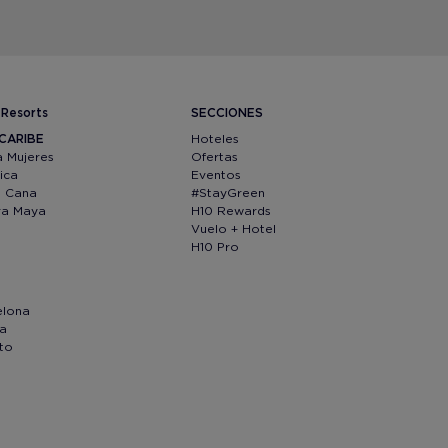
 Resorts
SECCIONES
CARIBE
Hoteles
a Mujeres
Ofertas
ica
Eventos
a Cana
#StayGreen
era Maya
H10 Rewards
Vuelo + Hotel
H10 Pro
elona
oa
to