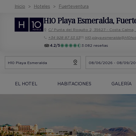
Inicio
Hoteles
Fuerteventura
H10 Playa Esmeralda
, Fuer
C/ Punta del Roquito 2, 35627 - Costa Calma,
+34 928 87 53 53
h10.playa.esmeralda@h10ho
4.2/5
3.082 reseñas
EL HOTEL
HABITACIONES
GALERÍA