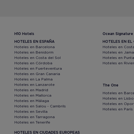
H10 Hotels
Ocean Signature
HOTELES EN ESPAÑA
HOTELES EN EL 
Hoteles en Barcelona
Hoteles en Cost
Hoteles en Benidorm
Hoteles en Jama
Hoteles en Costa del Sol
Hoteles en Punt
Hoteles en Córdoba
Hoteles en Rivi
Hoteles en Fuerteventura
Hoteles en Gran Canaria
Hoteles en La Palma
Hoteles en Lanzarote
The One
Hoteles en Madrid
Hoteles en Barc
Hoteles en Mallorca
Hoteles en Lisb
Hoteles en Málaga
Hoteles en Opor
Hoteles en Salou - Cambrils
Hoteles en París
Hoteles en Sevilla
Hoteles en Tarragona
Hoteles en Tenerife
HOTELES EN CIUDADES EUROPEAS