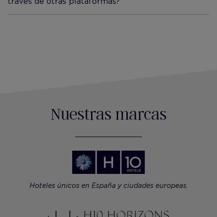
través de otras plataformas?
Desplegar información
Nuestras marcas
Hoteles únicos en España y ciudades europeas.