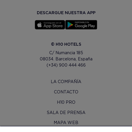
DESCARGUE NUESTRA APP
© H10 HOTELS
C/ Numancia 185
08034. Barcelona, España
(+34) 900 444 466
LA COMPAÑÍA
CONTACTO
H10 PRO
SALA DE PRENSA
MAPA WEB