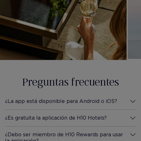
Preguntas frecuentes
¿La app está disponible para Android o iOS?
Desplegar información
¿Es gratuita la aplicación de H10 Hotels?
Desplegar información
¿Debo ser miembro de H10 Rewards para usar
la aplicación?
Desplegar información