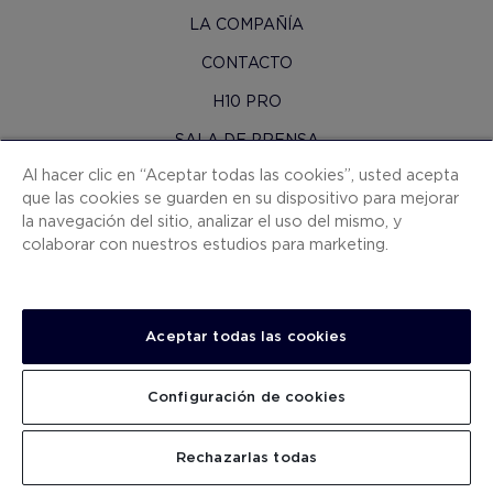
LA COMPAÑÍA
CONTACTO
H10 PRO
SALA DE PRENSA
Al hacer clic en “Aceptar todas las cookies”, usted acepta
MAPA WEB
que las cookies se guarden en su dispositivo para mejorar
CONDICIONES CONTRATACIÓN
la navegación del sitio, analizar el uso del mismo, y
colaborar con nuestros estudios para marketing.
COOKIES
POLÍTICA DE PRIVACIDAD
NOTA LEGAL
Aceptar todas las cookies
CANAL DE DENUNCIAS
Configuración de cookies
TRABAJA CON NOSOTROS
.
.
.
.
BUSCAR
Rechazarlas todas