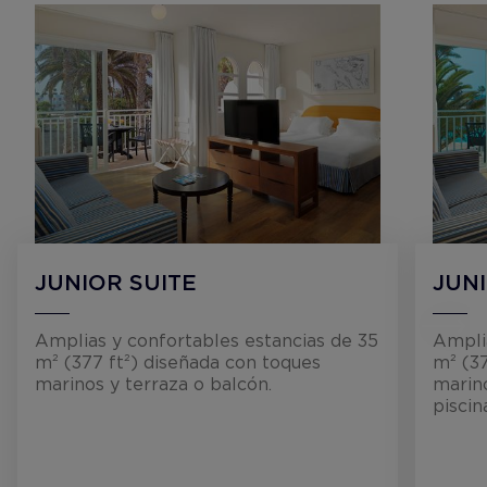
JUNIOR SUITE
JUNI
Amplias y confortables estancias de 35
Amplia
m² (377 ft²) diseñada con toques
m² (37
marinos y terraza o balcón.
marino
piscin