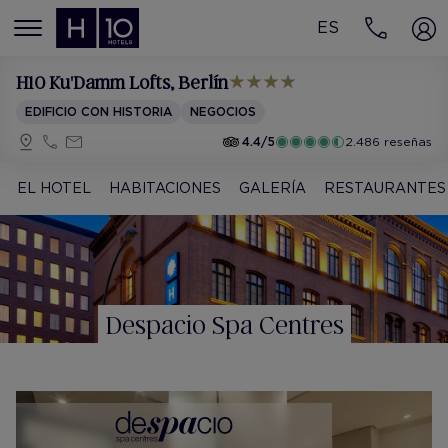
ES
MENÚ
H10 Ku'Damm Lofts
, Berlín
EDIFICIO CON HISTORIA
NEGOCIOS
4.4/5
2.486 reseñas
EL HOTEL
HABITACIONES
GALERÍA
RESTAURANTES
Despacio Spa Centres