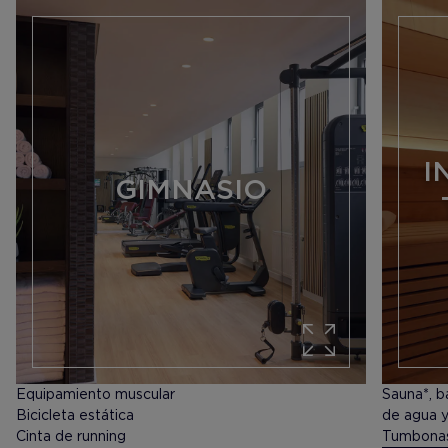
I
GIMNASIO
Equipamiento muscular
Sauna*, b
Bicicleta estática
de agua y
Cinta de running
Tumbonas