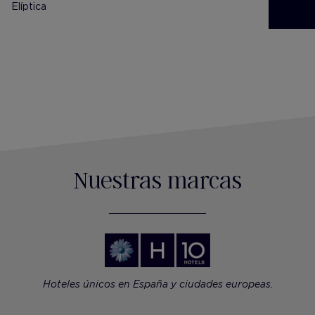
Elíptica
Masajes y
personali
Nuestras marcas
Hoteles únicos en España y ciudades europeas.