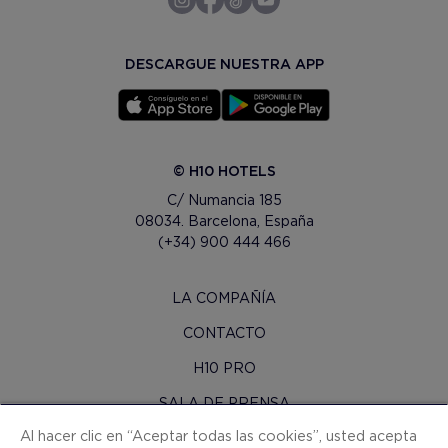
DESCARGUE NUESTRA APP
© H10 HOTELS
C/ Numancia 185
08034. Barcelona, España
(+34) 900 444 466
LA COMPAÑÍA
CONTACTO
H10 PRO
SALA DE PRENSA
Al hacer clic en “Aceptar todas las cookies”, usted acepta
MAPA WEB