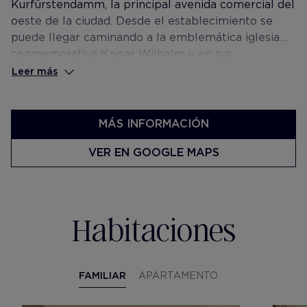
Kurfürstendamm, la principal avenida comercial del
oeste de la ciudad. Desde el establecimiento se
puede llegar caminando a la emblemática iglesia
conmemorativa Kaiser Wilhelm y en sus
alrededores también están el Jardín Zoológico y
Leer más
los grandes almacenes KaDeWe. Su proximidad a
estaciones U-Bahn y S-Bahn permiten excelente
conexión a los demás puntos turísticos de la ciudad
MÁS INFORMACIÓN
así como al aeropuerto y otros puntos de interés.
VER EN GOOGLE MAPS
Habitaciones
FAMILIAR
APARTAMENTO