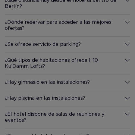
¿Qué distancia hay desde el hotel al centro de
Berlín?
Más información
¿Dónde reservar para acceder a las mejores
ofertas?
Más información
¿Se ofrece servicio de parking?
Más información
¿Qué tipos de habitaciones ofrece H10
Ku’Damm Lofts?
Más información
¿Hay gimnasio en las instalaciones?
Más información
¿Hay piscina en las instalaciones?
Más información
¿El hotel dispone de salas de reuniones y
eventos?
Más información