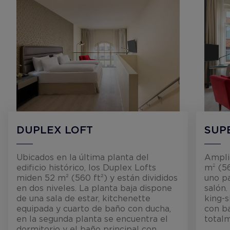
DUPLEX LOFT
SUP
Ubicados en la última planta del
Ampli
edificio histórico, los Duplex Lofts
m² (56
miden 52 m² (560 ft²) y están divididos
uno pa
en dos niveles. La planta baja dispone
salón
de una sala de estar, kitchenette
king-s
equipada y cuarto de baño con ducha,
con b
en la segunda planta se encuentra el
total
dormitorio y el baño principal con