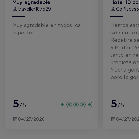
Muy agradable
Hotel 10 c
traveller187529
GoPlaces5
Muy agradable en todos los
Hemos esta
aspectos.
sido una ex
Repetiré s
a Berlín. P
tanto en r
limpieza de
Mucha gent
pero lo ge
5
5
/5
/5
04/27/2026
04/27/20