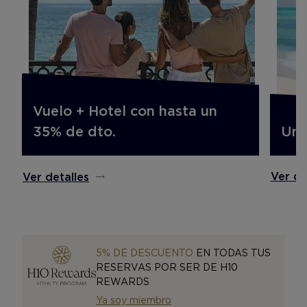
Vuelo + Hotel con hasta un
Un 
35% de dto.
Ver de
Ver detalles
5% DE DESCUENTO
EN TODAS TUS
RESERVAS POR SER DE H10
REWARDS
Ya soy miembro