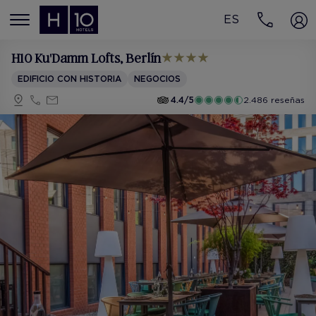
ES
MENÚ
H10 Ku'Damm Lofts
, Berlín
EDIFICIO CON HISTORIA
NEGOCIOS
4.4/5
2.486 reseñas