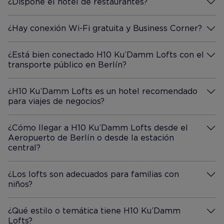
¿Dispone el hotel de restaurantes?
Más información
¿Hay conexión Wi-Fi gratuita y Business Corner?
Más información
¿Está bien conectado H10 Ku’Damm Lofts con el
transporte público en Berlín?
Más información
¿H10 Ku’Damm Lofts es un hotel recomendado
para viajes de negocios?
Más información
¿Cómo llegar a H10 Ku’Damm Lofts desde el
Aeropuerto de Berlín o desde la estación
Más información
central?
¿Los lofts son adecuados para familias con
niños?
Más información
¿Qué estilo o temática tiene H10 Ku’Damm
Lofts?
Más información