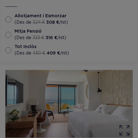
Allotjament i Esmorzar
(Des de
324 €
308 €
/nit)
Mitja Pensió
(Des de
333 €
316 €
/nit)
Tot Inclòs
(Des de
430 €
409 €
/nit)