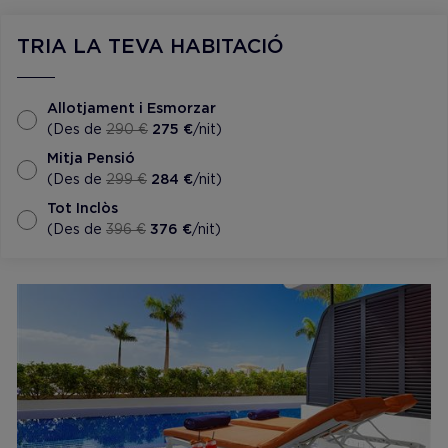
TRIA LA TEVA HABITACIÓ
Allotjament i Esmorzar
(Des de
290 €
275 €
/nit)
Mitja Pensió
(Des de
299 €
284 €
/nit)
Tot Inclòs
(Des de
396 €
376 €
/nit)