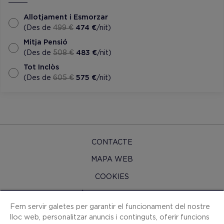
Allotjament i Esmorzar
(Des de
499 €
474 €
/nit)
Mitja Pensió
(Des de
508 €
483 €
/nit)
Tot Inclòs
(Des de
605 €
575 €
/nit)
CONTACTE
MAPA WEB
COOKIES
POLÍTICA DE PRIVACITAT
Fem servir galetes per garantir el funcionament del nostre
AVÍS LEGAL
lloc web, personalitzar anuncis i continguts, oferir funcions