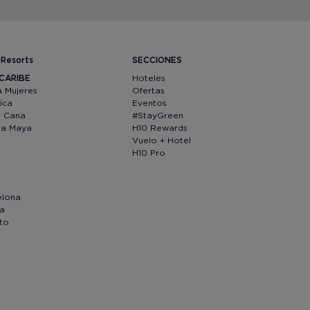
 Resorts
SECCIONES
CARIBE
Hoteles
a Mujeres
Ofertas
ica
Eventos
a Cana
#StayGreen
era Maya
H10 Rewards
Vuelo + Hotel
H10 Pro
elona
oa
to