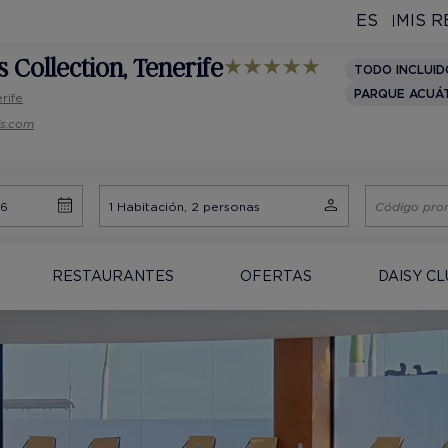
ES
MIS 
s Collection
, Tenerife
TODO INCLUID
PARQUE ACUÁ
rife
ls.com
RESTAURANTES
OFERTAS
DAISY C