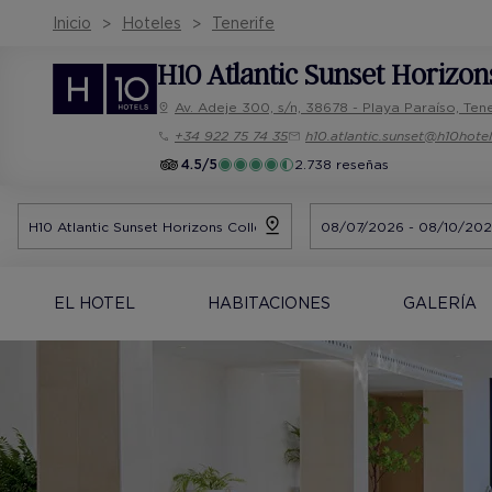
Inicio
Hoteles
Tenerife
H10 Atlantic Sunset Horizon
Av. Adeje 300, s/n, 38678 - Playa Paraíso, Tene
+34 922 75 74 35
h10.atlantic.sunset@h10hote
4.5/5
2.738 reseñas
EL HOTEL
HABITACIONES
GALERÍA