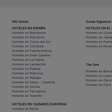
H10 Hotels
Ocean Signature
HOTELES EN ESPAÑA
HOTELES EN EL 
Hoteles en Barcelona
Hoteles en Cost
Hoteles en Benidorm
Hoteles en Jama
Hoteles en Costa del Sol
Hoteles en Punt
Hoteles en Córdoba
Hoteles en Rivi
Hoteles en Fuerteventura
Hoteles en Gran Canaria
Hoteles en La Palma
Hoteles en Lanzarote
The One
Hoteles en Madrid
Hoteles en Barc
Hoteles en Mallorca
Hoteles en Lisb
Hoteles en Málaga
Hoteles en Opor
Hoteles en Salou - Cambrils
Hoteles en París
Hoteles en Sevilla
Hoteles en Tarragona
Hoteles en Tenerife
HOTELES EN CIUDADES EUROPEAS
Hoteles en Berlín