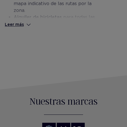
mapa indicativo de las rutas por la
zona.
Alquiler de bicicletas
para todas las
edades y necesidades ($)
Leer más
Menús especiales
para deportistas
(previa reserva, a partir de 25
personas)
Paquetes para ciclistas con rutas de la
zona para todos los niveles
($)
Guías especializados
($, bajo petición y
previa reserva)
Nuestras marcas