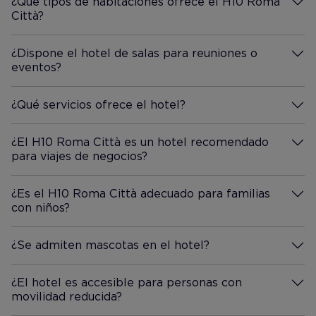
¿Qué tipos de habitaciones ofrece el H10 Roma
Città?
Más información
¿Dispone el hotel de salas para reuniones o
eventos?
Más información
¿Qué servicios ofrece el hotel?
Más información
¿El H10 Roma Città es un hotel recomendado
para viajes de negocios?
Más información
¿Es el H10 Roma Città adecuado para familias
con niños?
Más información
¿Se admiten mascotas en el hotel?
Más información
¿El hotel es accesible para personas con
movilidad reducida?
Más información