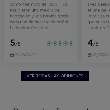
como miembro del club H 10,
avec beauc
nos dieron una mejora de
et une bell
habitación y una bebida gratis
le toit se t
cada uno de nuestra elección!
quelques t
La habitación estaba
serait pref
impecable con una gran ducha,
davantage. 
bonitos artículos de tocador,
5
agréable et 
4
/5
/5
albornoces y zapatillas, nevera,
avec des pr
caja fuerte gratuita y agua de
barman trs 
03/25/2025
03/17/202
cortesía. También recibimos un
personnel d
hermoso regalo de jabón
également 
tradicional de Roma, muy
point faible
apreciado. El desayuno era
localisation
VER TODAS LAS OPINIONES
agradable con una buena
lhtel. Le q
selección de quesos habituales,
mais trs lo
embutidos, huevos, pasteles y
craint en so
cereales. La zona del bar era
Heureuseme
agradable y aunque cerrado en
facilement 