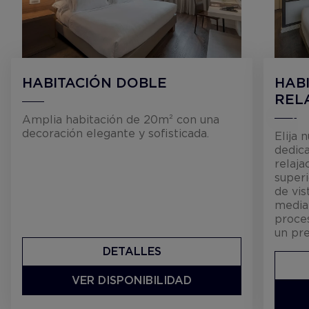
HABITACIÓN DOBLE
HAB
REL
Amplia habitación de 20m² con una
decoración elegante y sofisticada.
Elija 
dedica
relaja
superi
de vis
media
proces
un pre
DETALLES
VER DISPONIBILIDAD