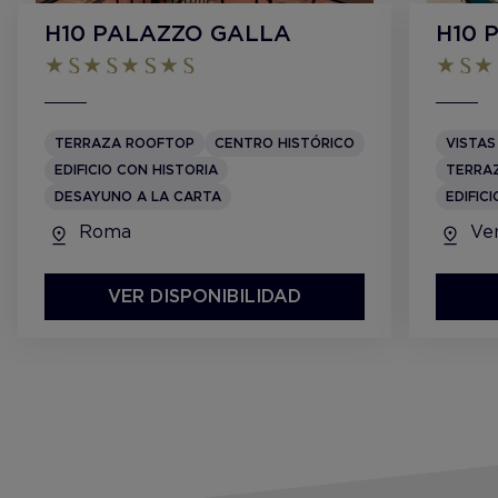
H10 PALAZZO GALLA
H10 
TERRAZA ROOFTOP
CENTRO HISTÓRICO
VISTAS
EDIFICIO CON HISTORIA
TERRA
DESAYUNO A LA CARTA
EDIFIC
Roma
Ven
VER DISPONIBILIDAD