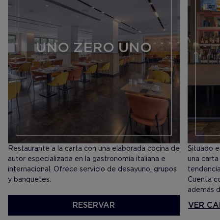
UNO ZERO UNO
Restaurante a la carta con una elaborada cocina de
Situado e
autor especializada en la gastronomía italiana e
una carta
internacional. Ofrece servicio de desayuno, grupos
tendencia,
y banquetes.
Cuenta co
además de
RESERVAR
VER CARTA
VER CA