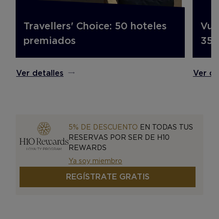
Travellers' Choice: 50 hoteles
Vue
premiados
35%
Ver detalles
Ver de
5% DE DESCUENTO
EN TODAS TUS
RESERVAS POR SER DE H10
REWARDS
Ya soy miembro
REGÍSTRATE GRATIS