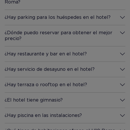
Roma?
Más información
de su maravillosa ciudad y
hotel.
¿Hay parking para los huéspedes en el hotel?
Más información
¿Dónde puedo reservar para obtener el mejor
precio?
Más información
¿Hay restaurante y bar en el hotel?
Más información
¿Hay servicio de desayuno en el hotel?
Más información
¿Hay terraza o rooftop en el hotel?
Más información
¿El hotel tiene gimnasio?
Más información
¿Hay piscina en las instalaciones?
Más información