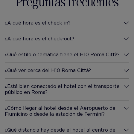
Preguntas frecuentes
esta época del año, la piscina
aux bus qui
en la azotea parecía
régulireme
encantador! Todo el personal
ou scooters
era muy amable y servicial y a
¿A qué hora es el check-in?
Más información
mi hija le encantó el hecho de
que la limpiadora doblaba su
¿A qué hora es el check-out?
Más información
pijama! A pesar de que el hotel
parece lejos de los lugares
¿Qué estilo o temática tiene el H10 Roma Città?
Más información
históricos, el autobús 170 o el
tren de Trastevere, le lleva a la
¿Qué ver cerca del H10 Roma Città?
mayoría de las áreas para las
Más información
conexiones. Habiendo estado
¿Está bien conectado el hotel con el transporte
anteriormente solo en H 10
público en Roma?
Más información
hoteles en resorts de playa
antes, estábamos muy
¿Cómo llegar al hotel desde el Aeropuerto de
contentos con nuestro primer
Fiumicino o desde la estación de Termini?
Más información
hotel urbano y volveríamos
encantados. Hicimos un
montón de grandes recuerdos
¿Qué distancia hay desde el hotel al centro de