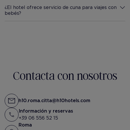
¿El hotel ofrece servicio de cuna para viajes con
bebés?
Más información
Contacta con nosotros
h10.roma.citta@h10hotels.com
Información y reservas
+39 06 556 52 15
Roma