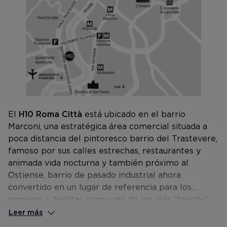
El
H10 Roma Città
está ubicado en el barrio
Marconi, una estratégica área comercial situada a
poca distancia del pintoresco barrio del Trastevere,
famoso por sus calles estrechas, restaurantes y
animada vida nocturna y también próximo al
Ostiense, barrio de pasado industrial ahora
convertido en un lugar de referencia para los
romanos y turistas como uno de los más “trendy”
para salidas nocturnas.
Leer más