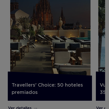
Travellers' Choice: 50 hoteles
Vue
premiados
35%
Ver detalles
Ver de