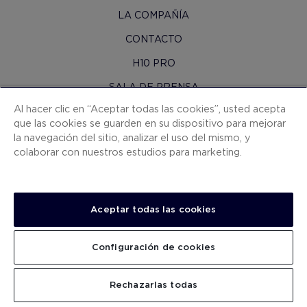
LA COMPAÑÍA
CONTACTO
H10 PRO
SALA DE PRENSA
Al hacer clic en “Aceptar todas las cookies”, usted acepta
MAPA WEB
que las cookies se guarden en su dispositivo para mejorar
CONDICIONES CONTRATACIÓN
la navegación del sitio, analizar el uso del mismo, y
colaborar con nuestros estudios para marketing.
COOKIES
POLÍTICA DE PRIVACIDAD
NOTA LEGAL
Aceptar todas las cookies
CANAL DE DENUNCIAS
Configuración de cookies
TRABAJA CON NOSOTROS
.
.
BUSCAR
Rechazarlas todas