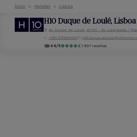
Inicio
Hoteles
Lisboa
H10 Duque de Loulé
, Lisboa
Av. Duque de Loulé, 81-83 - Av. Liberdade / M
+351 213182000
h10.duque.deloule@h10hotels
4.6/5
1.897 reseñas