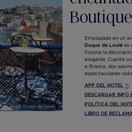
Boutiqu
Emplazado en un edif
Duque de Loulé
es 
fusiona la decoraci
elegante. Cuenta co
e Branco, dos salon
espectaculares vista
APP DEL HOTEL
DESCARGAR INFO 
POLÍTICA DEL HOT
H10 Duque de Loulé
LIBRO DE RECLAM