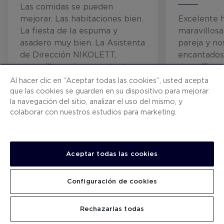
Las comidas se pueden
mejorar. Las habitaciones bien.
Excelente h
La fiesta de la espuma y
maravillos
asadero muy bien. La Asistenta
pareja y n
de Dirección NIKOLETT,
encantados.
maravillosa, siempre atenta
magníficam
frente a pl
Al hacer clic en “Aceptar todas las cookies”, usted acepta
aguas turqu
que las cookies se guarden en su dispositivo para mejorar
la navegación del sitio, analizar el uso del mismo, y
un entorno 
colaborar con nuestros estudios para marketing.
Queremos d
4
profesional
5
/5
/5
de todo el 
dirección h
Aceptar todas las cookies
07/09/2026
07/05/20
mantenimie
cocina, com
Configuración de cookies
todos trab
objetivo: qu
VER TODAS LAS OPINIONES
Rechazarlas todas
disfruten d
perfecta. E