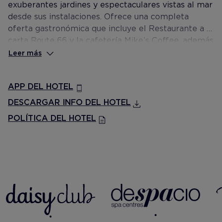
exuberantes jardines y espectaculares vistas al mar
desde sus instalaciones. Ofrece una completa
oferta gastronómica que incluye el Restaurante a la
carta Route 66 y la cafetería Mike’s Coffee, además
de otros servicios como el Despacio Thalasso
Leer más
Centre, el barco pirata Daisy Adventure y el Splash
Park o el
servicio Privilege, Exclusive Rooms and
APP DEL HOTEL
Services
.
DESCARGAR INFO DEL HOTEL
POLÍTICA DEL HOTEL