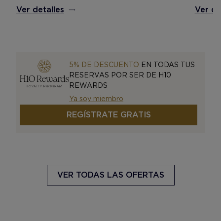
Ver de
Ver detalles
5% DE DESCUENTO
EN TODAS TUS
RESERVAS POR SER DE H10
REWARDS
Ya soy miembro
REGÍSTRATE GRATIS
VER TODAS LAS OFERTAS