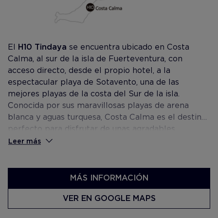
El
H10 Tindaya
se encuentra ubicado en Costa
Calma, al sur de la isla de Fuerteventura, con
acceso directo, desde el propio hotel, a la
espectacular playa de Sotavento, una de las
mejores playas de la costa del Sur de la isla.
Conocida por sus maravillosas playas de arena
blanca y aguas turquesa, Costa Calma es el destino
perfecto para disfrutar de unas agradables
vacaciones en familia, en pareja o con amigos.
Leer más
Además, es el lugar ideal para la práctica del
windsurf y kitesurf entre otras actividades
acuáticas.
MÁS INFORMACIÓN
VER EN GOOGLE MAPS