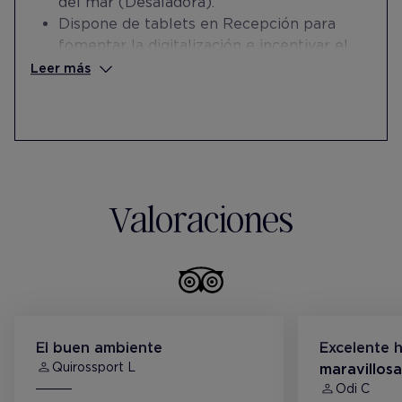
del mar (Desaladora).
Dispone de tablets en Recepción para
fomentar la digitalización e incentivar el
ahorro de papel.
Leer más
Cede mobiliario y enseres para la creación
de espacios de ocio y recreo en el IES
Santo Tomás de Aquino en Puerto del
Rosario.
Patrocina al Club de Lucha Femenino Faro
de Jandía y Carrera Chileguatrail.
Valoraciones
El buen ambiente
Excelente h
Quirossport L
maravillosa
Odi C