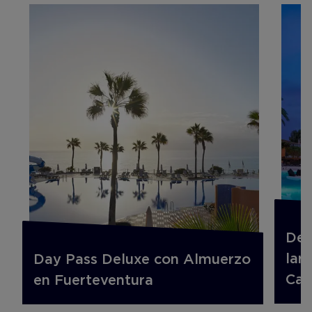
Des
lar
Day Pass Deluxe con Almuerzo
Can
en Fuerteventura