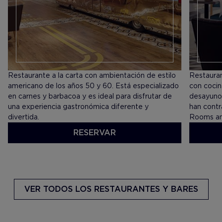
Restaurante a la carta con ambientación de estilo
Restaurant
americano de los años 50 y 60. Está especializado
con cocin
en carnes y barbacoa y es ideal para disfrutar de
desayunos
una experiencia gastronómica diferente y
han contra
divertida.
Rooms an
RESERVAR
VER CARTA
VER CA
VER TODOS
LOS RESTAURANTES Y BARES