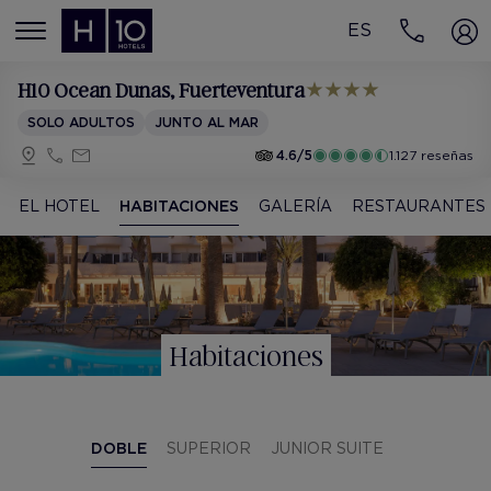
ES
MENÚ
H10 Ocean Dunas
, Fuerteventura
SOLO ADULTOS
JUNTO AL MAR
4.6/5
1.127 reseñas
EL HOTEL
HABITACIONES
GALERÍA
RESTAURANTES
Habitaciones
DOBLE
SUPERIOR
JUNIOR SUITE