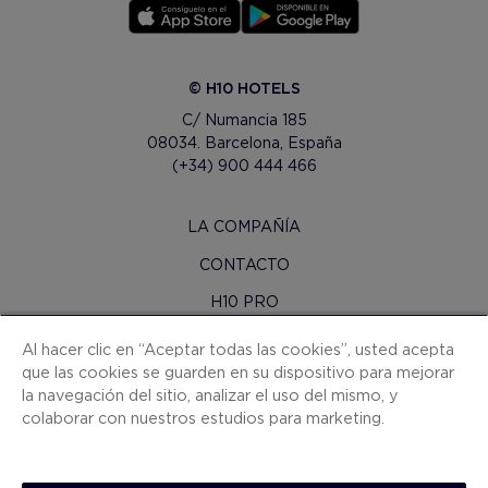
© H10 HOTELS
C/ Numancia 185
08034. Barcelona, España
(+34) 900 444 466
LA COMPAÑÍA
CONTACTO
H10 PRO
SALA DE PRENSA
Al hacer clic en “Aceptar todas las cookies”, usted acepta
que las cookies se guarden en su dispositivo para mejorar
MAPA WEB
la navegación del sitio, analizar el uso del mismo, y
CONDICIONES CONTRATACIÓN
colaborar con nuestros estudios para marketing.
COOKIES