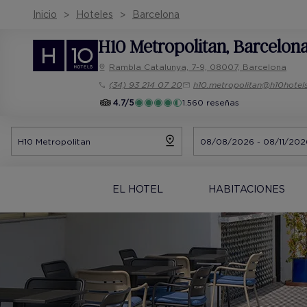
Inicio
Hoteles
Barcelona
H10 Metropolitan
, Barcelon
Rambla Catalunya, 7-9, 08007, Barcelona
(34) 93 214 07 20
h10.metropolitan@h10hotel
4.7/5
1.560 reseñas
EL HOTEL
HABITACIONES