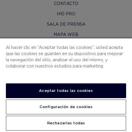
CONTACTO
H10 PRO
SALA DE PRENSA
MAPA WEB
CONDICIONES CONTRATACIÓN
Al hacer clic en “Aceptar todas las cookies”, usted acepta
que las cookies se guarden en su dispositivo para mejorar
COOKIES
la navegación del sitio, analizar el uso del mismo, y
POLÍTICA DE PRIVACIDAD
colaborar con nuestros estudios para marketing.
NOTA LEGAL
CANAL DE DENUNCIAS
Aceptar todas las cookies
TRABAJA CON NOSOTROS
.
Configuración de cookies
Rechazarlas todas