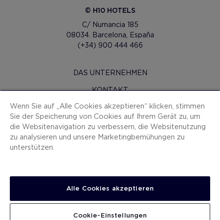
© H10 HOTELS
C/ Numancia 185
08034. Barcelona, España
(+34) 900 444 466
DAS UNTERNEHMEN
KONTAKT
Wenn Sie auf „Alle Cookies akzeptieren“ klicken, stimmen
H10 PRO
Sie der Speicherung von Cookies auf Ihrem Gerät zu, um
PRESSERAUM
die Websitenavigation zu verbessern, die Websitenutzung
zu analysieren und unsere Marketingbemühungen zu
SITEMAP
unterstützen.
VERTRAGSBEDINGUNGEN
COOKIES
Alle Cookies akzeptieren
DATENSCHUTZ-BESTIMMUNGEN
IMPRESSUM
Cookie-Einstellungen