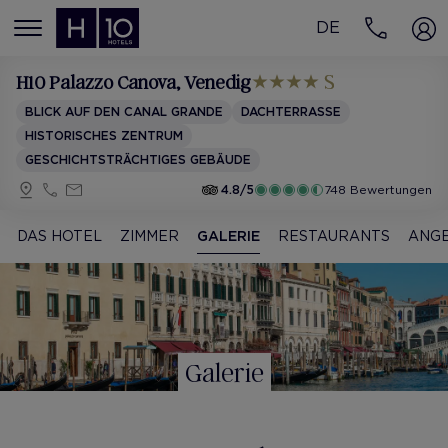
DE
MENÚ
H10 Palazzo Canova
, Venedig
BLICK AUF DEN CANAL GRANDE
DACHTERRASSE
HISTORISCHES ZENTRUM
GESCHICHTSTRÄCHTIGES GEBÄUDE
4.8/5
748 Bewertungen
DAS HOTEL
ZIMMER
GALERIE
RESTAURANTS
ANG
Galerie