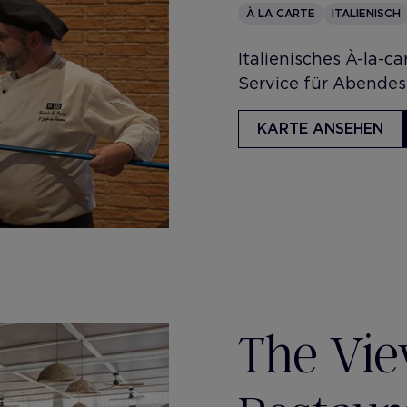
À LA CARTE
ITALIENISCH
​Italienisches À-la-c
Service für Abendes
KARTE ANSEHEN
The Vie