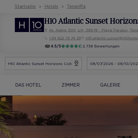
Startseite
Hotels
Teneriffa
H10 Atlantic Sunset Horizon
Av. Adeje 300, s/n, 38678 - Playa Paraíso, Tene
+34 922 75 74 35
h10.atlantic.sunset@h10hote
4.5/5
2.738 Bewertungen
DAS HOTEL
ZIMMER
GALERIE