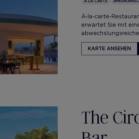
À LA CARTE
AMERIKANIS
​À-la-carte-Restaur
erwartet Sie mit ei
abwechslungsreiche
KARTE ANSEHEN
The Cir
Bar