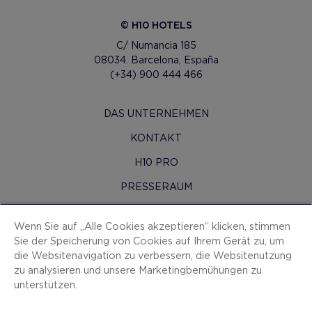
© H10 HOTELS
C/ Numancia 185
08034. Barcelona, España
(+34) 900 444 466
DAS UNTERNEHMEN
KONTAKT
H10 PRO
PRESSERAUM
SITEMAP
Wenn Sie auf „Alle Cookies akzeptieren“ klicken, stimmen
VERTRAGSBEDINGUNGEN
Sie der Speicherung von Cookies auf Ihrem Gerät zu, um
die Websitenavigation zu verbessern, die Websitenutzung
COOKIES
zu analysieren und unsere Marketingbemühungen zu
DATENSCHUTZ-BESTIMMUNGEN
unterstützen.
IMPRESSUM