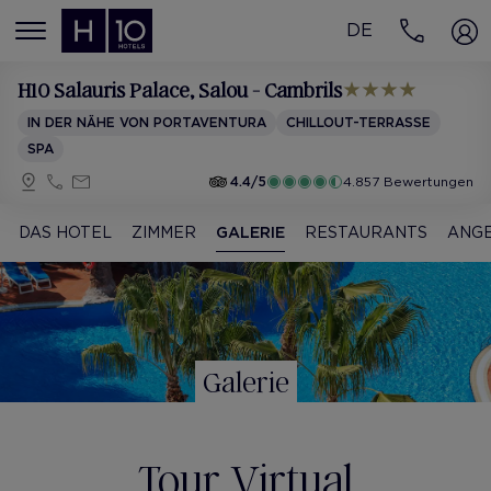
DE
MENÚ
H10 Salauris Palace
, Salou - Cambrils
IN DER NÄHE VON PORTAVENTURA
CHILLOUT-TERRASSE
SPA
4.4/5
4.857 Bewertungen
DAS HOTEL
ZIMMER
GALERIE
RESTAURANTS
ANG
Galerie
Tour Virtual