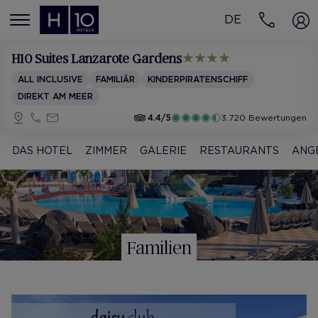
DE
MENÚ
H10 Suites Lanzarote Gardens
ALL INCLUSIVE
FAMILIÄR
KINDERPIRATENSCHIFF
DIREKT AM MEER
4.4/5
3.720 Bewertungen
DAS HOTEL
ZIMMER
GALERIE
RESTAURANTS
ANG
Familien