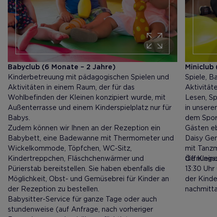
Babyclub (6 Monate – 2 Jahre)
Miniclub 
Kinderbetreuung mit pädagogischen Spielen und
Spiele, B
Aktivitäten in einem Raum, der für das
Aktivität
Wohlbefinden der Kleinen konzipiert wurde, mit
Lesen, Sp
Außenterrasse und einem Kinderspielplatz nur für
in unsere
Babys.
dem Sport
Zudem können wir Ihnen an der Rezeption ein
Gästen eb
Babybett, eine Badewanne mit Thermometer und
Daisy Gem
Wickelkommode, Töpfchen, WC-Sitz,
mit Tanz
Kindertreppchen, Fläschchenwärmer und
die Kleine
Öffnungsz
Pürierstab bereitstellen. Sie haben ebenfalls die
13:30 Uhr
Möglichkeit, Obst- und Gemüsebrei für Kinder an
der Kinde
der Rezeption zu bestellen.
nachmitta
Babysitter-Service für ganze Tage oder auch
stundenweise (auf Anfrage, nach vorheriger