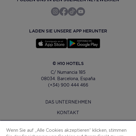
LADEN SIE UNSERE APP HERUNTER
© H10 HOTELS
C/ Numancia 185
08034. Barcelona, España
(+34) 900 444 466
DAS UNTERNEHMEN
KONTAKT
H10 PRO
Wenn Sie auf „Alle Cookies akzeptieren“ klicken, stimmen
PRESSERAUM