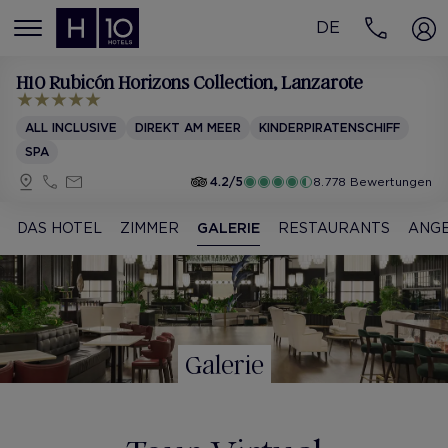
DE
MENÚ
H10 Rubicón Horizons Collection
, Lanzarote
ALL INCLUSIVE
DIREKT AM MEER
KINDERPIRATENSCHIFF
SPA
4.2/5
8.778 Bewertungen
DAS HOTEL
ZIMMER
GALERIE
RESTAURANTS
ANG
Galerie