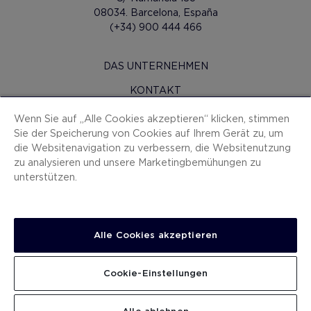
08034. Barcelona, España
(+34) 900 444 466
DAS UNTERNEHMEN
KONTAKT
H10 PRO
Wenn Sie auf „Alle Cookies akzeptieren“ klicken, stimmen
Sie der Speicherung von Cookies auf Ihrem Gerät zu, um
PRESSERAUM
die Websitenavigation zu verbessern, die Websitenutzung
zu analysieren und unsere Marketingbemühungen zu
SITEMAP
unterstützen.
VERTRAGSBEDINGUNGEN
COOKIES
DATENSCHUTZ-BESTIMMUNGEN
Alle Cookies akzeptieren
IMPRESSUM
Cookie-Einstellungen
ANZEIGEKANAL
ARBEITEN SIE MIT UNS